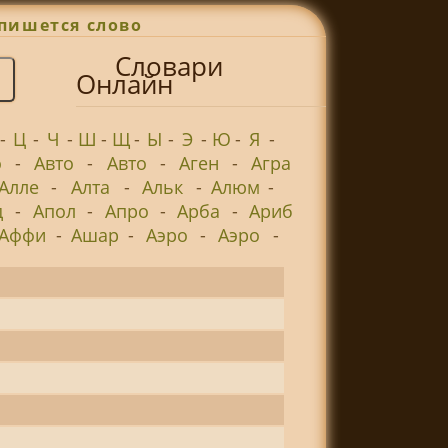
пишется слово
Словари
Онлайн
-
Ц
-
Ч
-
Ш
-
Щ
-
Ы
-
Э
-
Ю
-
Я
-
о
-
Авто
-
Авто
-
Аген
-
Агра
Алле
-
Алта
-
Альк
-
Алюм
-
д
-
Апол
-
Апро
-
Арба
-
Ариб
Аффи
-
Ашар
-
Аэро
-
Аэро
-