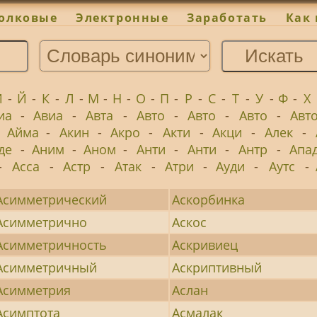
олковые
Электронные
Заработать
Как 
И
-
Й
-
К
-
Л
-
М
-
Н
-
О
-
П
-
Р
-
С
-
Т
-
У
-
Ф
-
Х
иа
-
Авиа
-
Авта
-
Авто
-
Авто
-
Авто
-
Авт
-
Айма
-
Акин
-
Акро
-
Акти
-
Акци
-
Алек
-
де
-
Аним
-
Аном
-
Анти
-
Анти
-
Антр
-
Апа
-
Асса
-
Астр
-
Атак
-
Атри
-
Ауди
-
Аутс
-
Асимметрический
Аскорбинка
Асимметрично
Аскос
Асимметричность
Аскривиец
Асимметричный
Аскриптивный
Асимметрия
Аслан
Асимптота
Асмалак