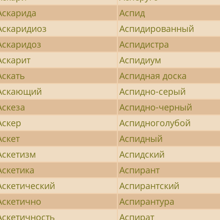
Аскарида
Аспид
Аскаридиоз
Аспидированный
Аскаридоз
Аспидистра
Аскарит
Аспидиум
Аскать
Аспидная доска
Аскающий
Аспидно-серый
Аскеза
Аспидно-черный
Аскер
Аспидноголубой
Аскет
Аспидный
Аскетизм
Аспидский
Аскетика
Аспирант
Аскетический
Аспирантский
Аскетично
Аспирантура
Аскетичность
Аспират