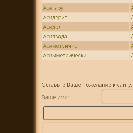
Асигару
Асидерит
Асидол
Асилзода
Асиметрично
Асимметрически
Оставьте Ваше пожелание к сайту
Ваше имя: