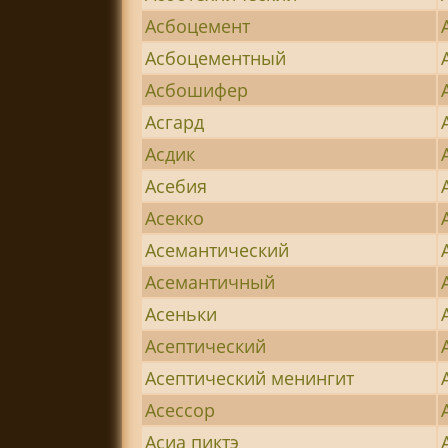
Асбоцемент
Асбоцементный
Асбошифер
Асгард
Асдик
Асебия
Асекко
Асемантический
Асемантичный
Асеньки
Асептический
Асептический менингит
Асессор
Асиа пиктэ