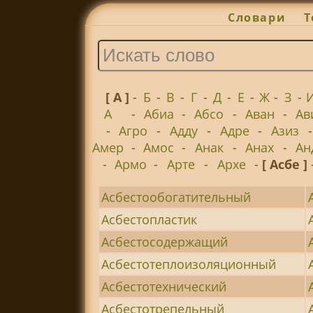
Словари
Т
[ А ]
-
Б
-
В
-
Г
-
Д
-
Е
-
Ж
-
З
-
А
-
Абиа
-
Абсо
-
Аван
-
Ав
-
Агро
-
Адду
-
Адре
-
Азиз
Амер
-
Амос
-
Анак
-
Анах
-
Ан
-
Армо
-
Арте
-
Архе
-
[ Асбе ]
Асбестообогатительный
Асбестопластик
Асбестосодержащий
Асбестотеплоизоляционный
Асбестотехнический
Асбестотрепельный