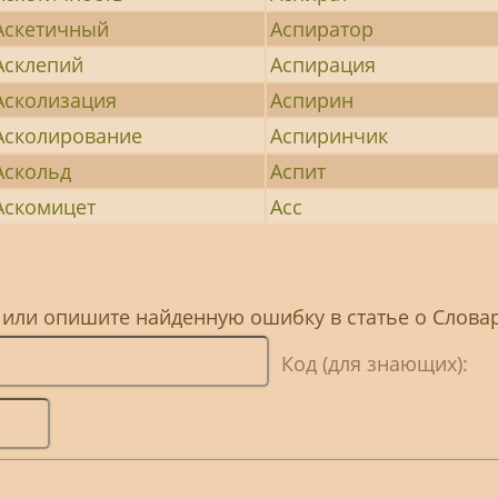
Аскетичный
Аспиратор
Асклепий
Аспирация
Асколизация
Аспирин
Асколирование
Аспиринчик
Аскольд
Аспит
Аскомицет
Асс
, или опишите найденную ошибку в статье о Слов
Код (для знающих):