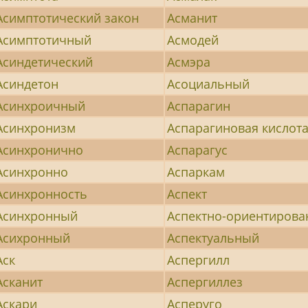
Асимптотический закон
Асманит
Асимптотичный
Асмодей
Асиндетический
Асмэра
Асиндетон
Асоциальный
Асинхроичный
Аспарагин
Асинхронизм
Аспарагиновая кислот
Асинхронично
Аспарагус
Асинхронно
Аспаркам
Асинхронность
Аспект
Асинхронный
Аспектно-ориентиров
Асихронный
Аспектуальный
Аск
Аспергилл
Асканит
Аспергиллез
Аскари
Асперуго