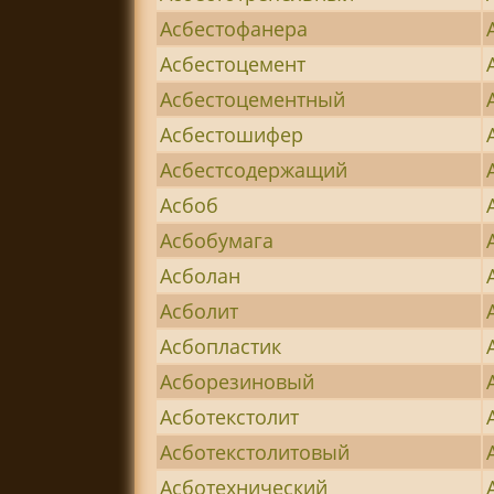
Асбестофанера
Асбестоцемент
Асбестоцементный
Асбестошифер
Асбестсодержащий
Асбоб
Асбобумага
Асболан
Асболит
Асбопластик
Асборезиновый
Асботекстолит
Асботекстолитовый
Асботехнический