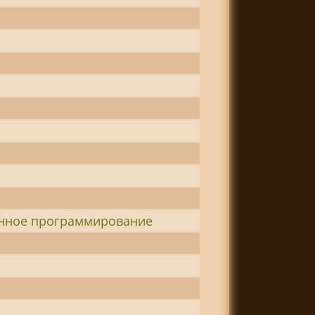
а
анное программирование