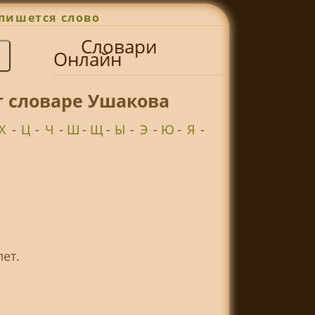
пишется слово
Словари
Онлайн
т словаре Ушакова
Х
-
Ц
-
Ч
-
Ш
-
Щ
-
Ы
-
Э
-
Ю
-
Я
-
ет.