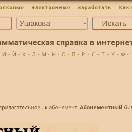
олковые
Электронные
Заработать
Как 
амматическая справка в интерне
-
И
-
Й
-
К
-
Л
-
М
-
Н
-
О
-
П
-
Р
-
С
-
Т
-
У
-
Ф
-
прилагательное . к абонемент.
Абонементный
бил