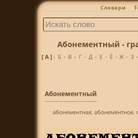
Словари
Т
Абонементный - гр
[ А ]
-
Б
-
В
-
Г
-
Д
-
Е
-
Ё
-
Ж
-
З
Абонементный
абонементная, абонементное. 