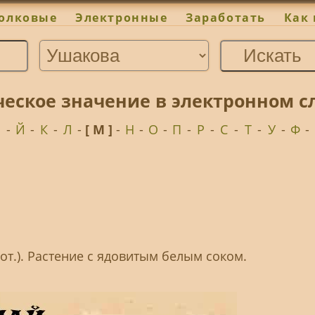
олковые
Электронные
Заработать
Как 
ческое значение в электронном с
И
-
Й
-
К
-
Л
-
[ М ]
-
Н
-
О
-
П
-
Р
-
С
-
Т
-
У
-
Ф
-
(бот.). Растение с ядовитым белым соком.