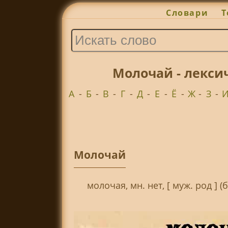
Словари
Т
Молочай - лекси
А
-
Б
-
В
-
Г
-
Д
-
Е
-
Ё
-
Ж
-
З
-
Молочай
молочая, мн. нет, [ муж. род ] 