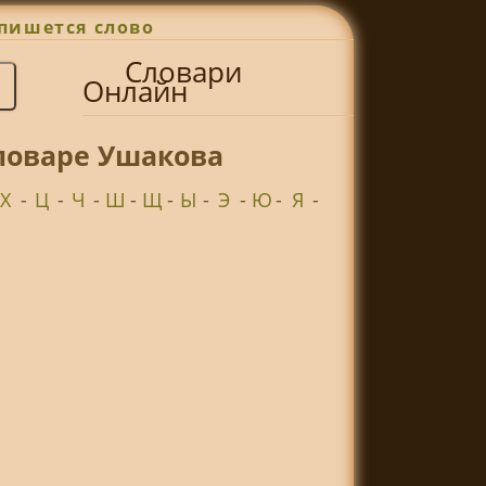
пишется слово
Словари
Онлайн
ловаре Ушакова
Х
-
Ц
-
Ч
-
Ш
-
Щ
-
Ы
-
Э
-
Ю
-
Я
-