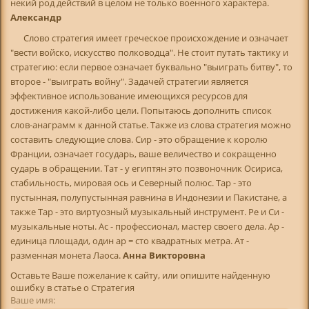
некий род действий в целом не только военного характера.
Александр
Слово стратегия имеет греческое происхождение и означает
"вести войско, искусство полководца". Не стоит путать тактику и
стратегию: если первое означает буквально "выиграть битву", то
второе - "выиграть войну". Задачей стратегии является
эффективное использование имеющихся ресурсов для
достижения какой-либо цели. Попытаюсь дополнить список
слов-анаграмм к данной статье. Также из слова стратегия можно
составить следующие слова. Сир - это обращение к королю
Франции, означает государь, ваше величество и сокращенно
сударь в обращении. Тат - у египтян это позвоночник Осириса,
стабильность, мировая ось и Северный полюс. Тар - это
пустынная, полупустынная равнина в Индонезии и Пакистане, а
также Тар - это виртуозный музыкальный инструмент. Ре и Си -
музыкальные ноты. Ас - профессионал, мастер своего дела. Ар -
единица площади, один ар = сто квадратных метра. Ат -
разменная монета Лаоса.
Анна Викторовна
Оставьте Ваше пожелание к сайту, или опишите найденную
ошибку в статье о Стратегия
Ваше имя: