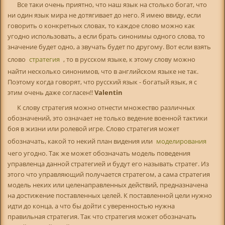
Все таки очень приятно, что наш язык на столько богат, что
ни один язык мира не дотягивает до него. Я имею ввиду, если
говорить о конкретных словах, то каждое слово можно как
угодно использовать, а если брать синонимы одного слова, то
значение будет одно, а звучать будет по другому. Вот если взять
слово
стратегия
, то в русском языке, к этому слову можно
найти несколько синонимов, что в английском языке не так.
Поэтому когда говорят, что русский язык - богатый язык, я с
этим очень даже согласен!!
Valentin
К слову стратегия можно отнести множество различных
обозначений, это означает не только ведение военной тактики
боя в жизни или ролевой игре. Слово стратегия может
обозначать, какой то некий план видения или
моделирования
чего угодно. Так же может обозначать модель поведения
управленца данной стратегией и будут его называть стратег. Из
этого что управляющий получается стратегом, а сама стратегия
модель неких или целенаправленных действий, предназначена
на достижение поставленных целей. К поставленной цели нужно
идти до конца, а что бы дойти с уверенностью нужна
правильная стратегия. Так что стратегия может обозначать