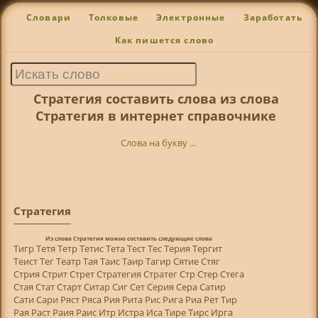
Словари
Толковые
Электронные
Заработать
Как пишется слово
Стратегия составить слова из слова
Стратегия в интернет справочнике
Слова на букву ...
Стратегия
Из слова
Стратегия
можно составить следующие слова
Тигр Тетя Тетр Тетис Тета Тест Тес Терия Тергит
Теист Тег Театр Тая Таис Таир Тагир Сятие Стяг
Стрия Стрит Стрет Стратегия Стратег Стр Стер Стега
Стая Стат Старт Ситар Сиг Сет Серия Сера Сатир
Сати Сари Ряст Ряса Рия Рита Рис Рига Риа Рет Тир
Рая Раст Раия Раис Итр Истра Иса Тире Тирс Ирга