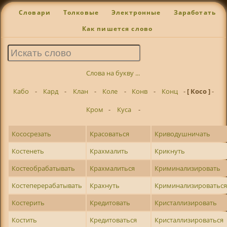
Словари
Толковые
Электронные
Заработать
Как пишется слово
Слова на букву ...
Кабо
-
Кард
-
Клан
-
Коле
-
Конв
-
Конц
-
[ Косо ]
-
Кром
-
Куса
-
Кососрезать
Красоваться
Криводушничать
Костенеть
Крахмалить
Крикнуть
Костеобрабатывать
Крахмалиться
Криминализировать
Костеперерабатывать
Крахнуть
Криминализироватьс
Костерить
Кредитовать
Кристаллизировать
Костить
Кредитоваться
Кристаллизироваться