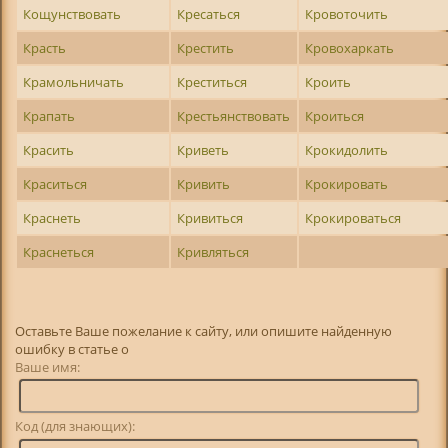
Кощунствовать
Кресаться
Кровоточить
Красть
Крестить
Кровохаркать
Крамольничать
Креститься
Кроить
Крапать
Крестьянствовать
Кроиться
Красить
Криветь
Крокидолить
Краситься
Кривить
Крокировать
Краснеть
Кривиться
Крокироваться
Краснеться
Кривляться
Оставьте Ваше пожелание к сайту, или опишите найденную
ошибку в статье о
Ваше имя:
Код (для знающих):