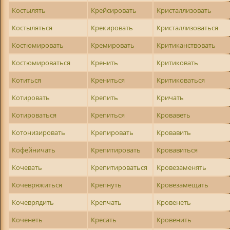
Костылять
Крейсировать
Кристаллизовать
Костыляться
Крекировать
Кристаллизоваться
Костюмировать
Кремировать
Критиканствовать
Костюмироваться
Кренить
Критиковать
Котиться
Крениться
Критиковаться
Котировать
Крепить
Кричать
Котироваться
Крепиться
Кроваветь
Котонизировать
Крепировать
Кровавить
Кофейничать
Крепитировать
Кровавиться
Кочевать
Крепитироваться
Кровезаменять
Кочевряжиться
Крепнуть
Кровезамещать
Кочеврядить
Крепчать
Кровенеть
Коченеть
Кресать
Кровенить