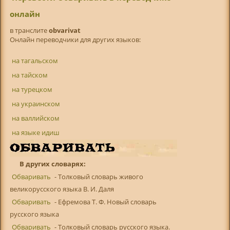
онлайн
в транслитe
obvarivat
Онлайн переводчики для других языков:
на тагальском
на тайском
на турецком
на украинском
на валлийском
на языке идиш
В других словарях:
Обваривать
- Толковый словарь живого
великорусского языка В. И. Даля
Обваривать
- Ефремова Т. Ф. Новый словарь
русского языка
Обваривать
- Толковый словарь русского языка.