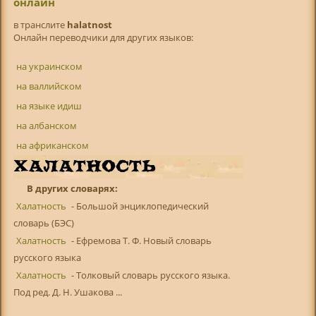
онлайн
в транслитe
halatnost
Онлайн переводчики для других языков:
на украинском
на валлийском
на языке идиш
на албанском
на африканском
В других словарях:
Халатность
- Большой энциклопедический
словарь (БЭС)
Халатность
- Ефремова Т. Ф. Новый словарь
русского языка
Халатность
- Толковый словарь русского языка.
Под ред. Д. Н. Ушакова ...