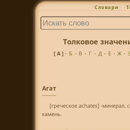
Словари
Т
Толковое значен
[ А ]
-
Б
-
В
-
Г
-
Д
-
Е
-
Ж
-
Агат
[греческое achates] -минерал
камень.