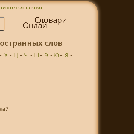
пишется слово
Словари
Онлайн
ностранных слов
-
Х
-
Ц
-
Ч
-
Ш
-
Э
-
Ю
-
Я
-
нный