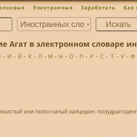
олковые
Электронные
Заработать
Как 
ие Агат в электронном словаре и
З
-
И
-
Й
-
К
-
Л
-
М
-
Н
-
О
-
П
-
Р
-
С
-
Т
-
У
-
Ф
, слоистый или полосчатый халцедон; полудрагоце