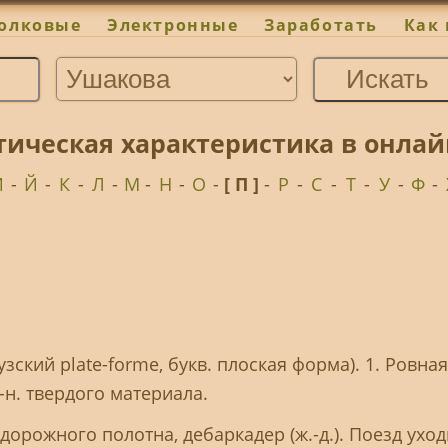
олковые
Электронные
Заработать
Как 
тическая характеристика в онла
И
-
Й
-
К
-
Л
-
М
-
Н
-
О
-
[ П ]
-
Р
-
С
-
Т
-
У
-
Ф
-
узский plate-forme, букв. плоская форма). 1. Ровна
н. твердого материала.
орожного полотна, дебаркадер (ж.-д.). Поезд уход