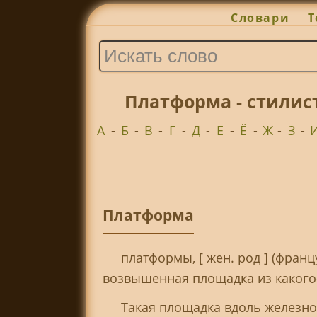
Словари
Т
Платформа - стилис
А
-
Б
-
В
-
Г
-
Д
-
Е
-
Ё
-
Ж
-
З
-
Платформа
платформы, [ жен. род ] (франц
возвышенная площадка из какого-
Такая площадка вдоль железнод