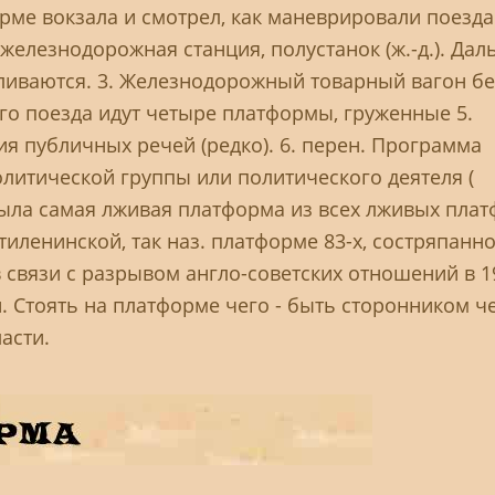
ме вокзала и смотрел, как маневрировали поезда.
 железнодорожная станция, полустанок (ж.-д.). Дал
ливаются. 3. Железнодорожный товарный вагон бе
ного поезда идут четыре платформы, груженные 5.
ия публичных речей (редко). 6. перен. Программа
олитической группы или политического деятеля (
была самая лживая платформа из всех лживых пла
тиленинской, так наз. платформе 83-х, состряпанн
связи с разрывом англо-советских отношений в 192
 Стоять на платформе чего - быть сторонником че
асти.