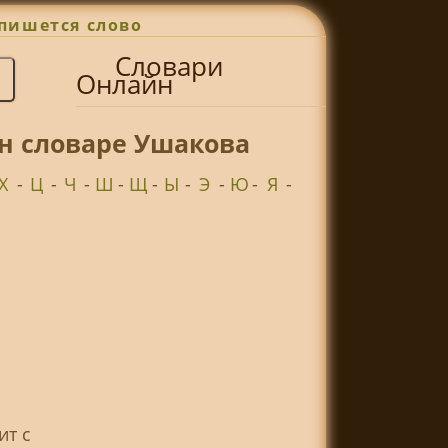
пишется слово
Словари
Онлайн
йн словаре Ушакова
Х
-
Ц
-
Ч
-
Ш
-
Щ
-
Ы
-
Э
-
Ю
-
Я
-
я
ит с