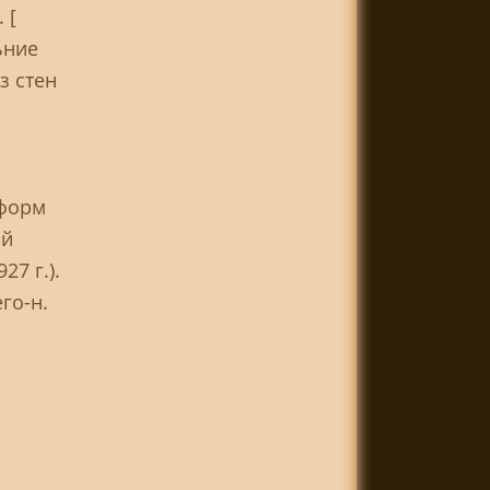
 [
ьние
з стен
тформ
ой
7 г.).
го-н.