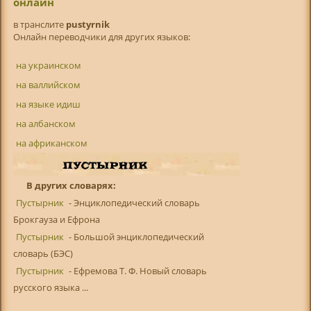
онлайн
в транслитe
pustyrnik
Онлайн переводчики для других языков:
на украинском
на валлийском
на языке идиш
на албанском
на африканском
В других словарях:
Пустырник
- Энциклопедический словарь
Брокгауза и Ефрона
Пустырник
- Большой энциклопедический
словарь (БЭС)
Пустырник
- Ефремова Т. Ф. Новый словарь
русского языка ...