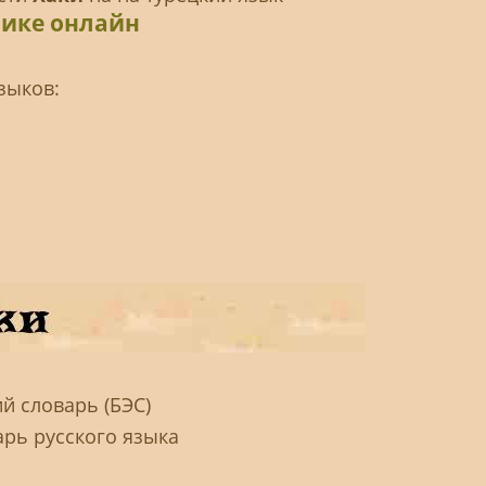
чике онлайн
зыков:
й словарь (БЭС)
арь русского языка