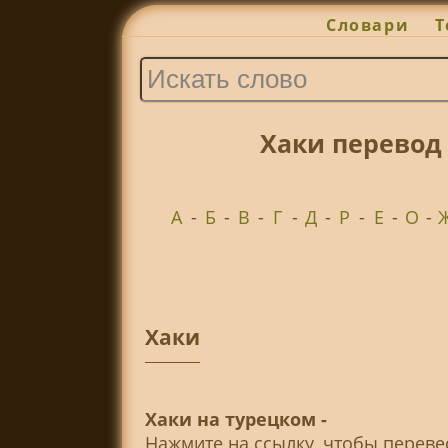
Словари
Т
Хаки перевод
А
-
Б
-
В
-
Г
-
Д
-
Р
-
Е
-
О
-
Хаки
Хаки на турецком -
Нажмите на ссылку, чтобы перев