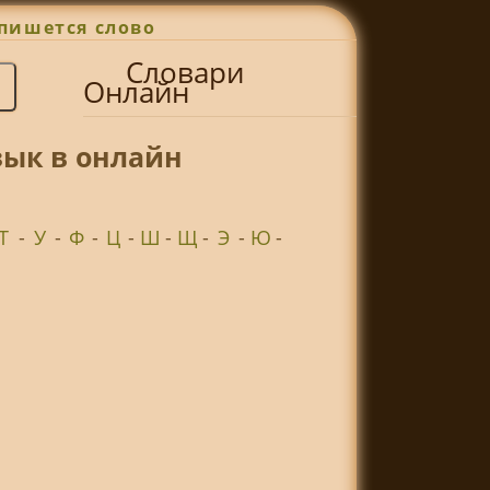
пишется слово
Словари
Онлайн
зык в онлайн
Т
-
У
-
Ф
-
Ц
-
Ш
-
Щ
-
Э
-
Ю
-