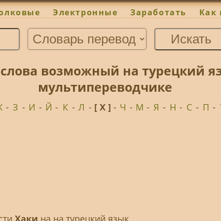
олковые
Электронные
Заработать
Как 
 слова возможный на турецкий я
мультипереводчике
Ж
-
З
-
И
-
Й
-
К
-
Л
-
[ Х ]
-
Ч
-
М
-
Я
-
Н
-
С
-
П
-
ести
Хаки
на на турецкий язык