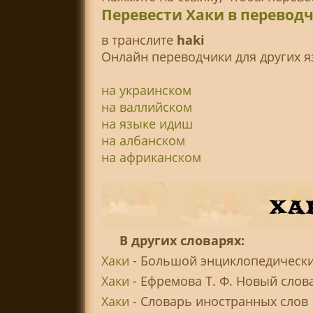
Перевести Хаки в перевод
в транслитe
haki
Онлайн переводчики для других я
на украинском
на валлийском
на языке идиш
на албанском
на африканском
В других словарях:
Хаки
- Большой энциклопедически
Хаки
- Ефремова Т. Ф. Новый слов
Хаки
- Словарь иностранных слов