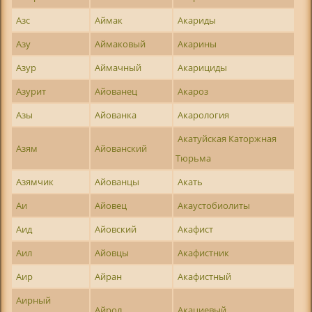
Азс
Аймак
Акариды
Азу
Аймаковый
Акарины
Азур
Аймачный
Акарициды
Азурит
Айованец
Акароз
Азы
Айованка
Акарология
Акатуйская Каторжная
Азям
Айованский
Тюрьма
Азямчик
Айованцы
Акать
Аи
Айовец
Акаустобиолиты
Аид
Айовский
Акафист
Аил
Айовцы
Акафистник
Аир
Айран
Акафистный
Аирный
Айрол
Акациевый