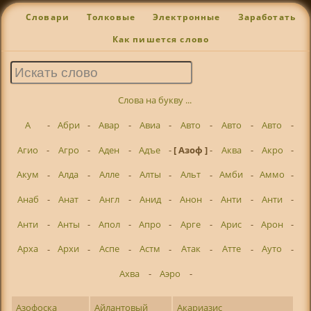
Словари
Толковые
Электронные
Заработать
Как пишется слово
Слова на букву ...
А
-
Абри
-
Авар
-
Авиа
-
Авто
-
Авто
-
Авто
-
Агио
-
Агро
-
Аден
-
Адъе
-
[ Азоф ]
-
Аква
-
Акро
-
Акум
-
Алда
-
Алле
-
Алты
-
Альт
-
Амби
-
Аммо
-
Анаб
-
Анат
-
Англ
-
Анид
-
Анон
-
Анти
-
Анти
-
Анти
-
Анты
-
Апол
-
Апро
-
Арге
-
Арис
-
Арон
-
Арха
-
Архи
-
Аспе
-
Астм
-
Атак
-
Атте
-
Ауто
-
Ахва
-
Аэро
-
Азофоска
Айлантовый
Акариазис