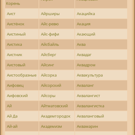
Корень
Аист
Айрширы
Акацийка
Аистёнок
Айс-ревю
Акация
Аистиный
Айс-фифи
Акающий
Аистиха
Айсбайль
Аква
Аистник
Айсберг
Аквадаг
Аистовый
Айсинг
Аквадром
Аистообразные
Айсорка
Аквакультура
Аифовец
Айсорский
Акваланг
Аифовский
Айсоры
Аквалангист
Ай
Айтматовский
Аквалангистка
Ай Да
Академгородок
Акваланговый
Ай-ай
Академизм
Аквамарин