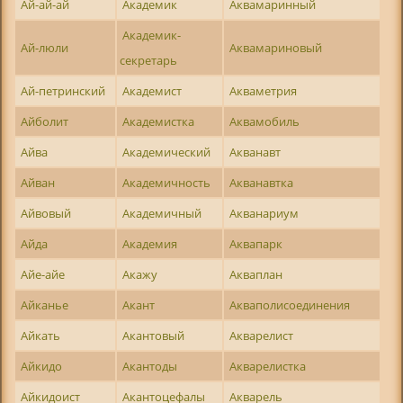
Ай-ай-ай
Академик
Аквамаринный
Академик-
Ай-люли
Аквамариновый
секретарь
Ай-петринский
Академист
Акваметрия
Айболит
Академистка
Аквамобиль
Айва
Академический
Акванавт
Айван
Академичность
Акванавтка
Айвовый
Академичный
Акванариум
Айда
Академия
Аквапарк
Айе-айе
Акажу
Акваплан
Айканье
Акант
Акваполисоединения
Айкать
Акантовый
Акварелист
Айкидо
Акантоды
Акварелистка
Айкидоист
Акантоцефалы
Акварель