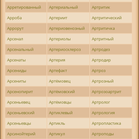
Арретированный
Артериальный
Артритик
Арроба
Артериит
Артритический
Аррорут
Артериовенозный
Артритичка
Арсенал
Артериолы
Артритный
Арсенальный
Артериосклероз
Артродез
Арсенаты
Артерия
Артродир
Арсениды
Артефакт
Артроз
Арсениты
Артёмовец
Артрозный
Арсенопирит
Артёмовский
Артрозоартрит
Арсеньевец
Артёмовцы
Артролог
Арсеньевский
Артиклевый
Артрология
Арсеньевцы
Артикль
Артропластика
Арсинойтерий
Артикул
Артроподы