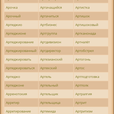
Арочка
Артачащийся
Артистка
Арочный
Артачиться
Артишок
Арпеджио
Артбизнес
Артишоковый
Арпеджионе
Артгруппа
Артканонада
Арпеджирование
Артдивизион
Артналёт
Арпеджированный
Артдиректор
Артобстрел
Арпеджировать
Артезианский
Артогонь
Арпеджироваться
Артекский
Артос
Арпеджо
Артель
Артподготовка
Арпеджоне
Артельный
Артполк
Арренотокия
Артельщик
Артралгия
Арретир
Артельщица
Артрит
Арретирование
Артемида
Артритизм