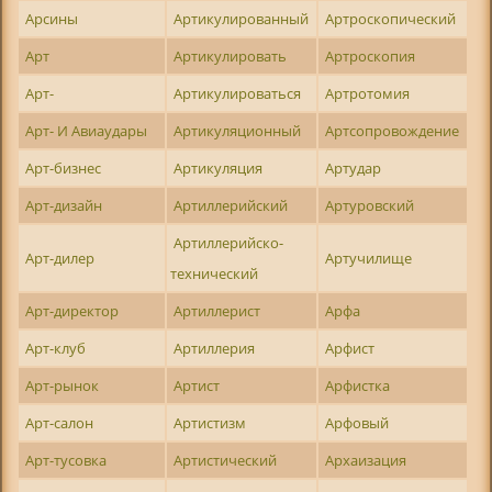
Арсины
Артикулированный
Артроскопический
Арт
Артикулировать
Артроскопия
Арт-
Артикулироваться
Артротомия
Арт- И Авиаудары
Артикуляционный
Артсопровождение
Арт-бизнес
Артикуляция
Артудар
Арт-дизайн
Артиллерийский
Артуровский
Артиллерийско-
Арт-дилер
Артучилище
технический
Арт-директор
Артиллерист
Арфа
Арт-клуб
Артиллерия
Арфист
Арт-рынок
Артист
Арфистка
Арт-салон
Артистизм
Арфовый
Арт-тусовка
Артистический
Архаизация