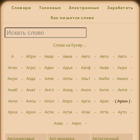
Словари
Толковые
Электронные
Заработать
Как пишется слово
Слова на букву ...
А
-
Абри
-
Авар
-
Авиа
-
Авто
-
Авто
-
Авто
-
Агио
-
Агро
-
Аден
-
Адъе
-
Азоф
-
Аква
-
Акро
-
Акум
-
Алда
-
Алле
-
Алты
-
Альт
-
Амби
-
Аммо
-
Анаб
-
Анат
-
Англ
-
Анид
-
Анон
-
Анти
-
Анти
-
Анти
-
Анты
-
Апол
-
Апро
-
Арге
-
Арис
-
[ Арон ]
-
Арха
-
Архи
-
Аспе
-
Астм
-
Атак
-
Атте
-
Ауто
-
Ахва
-
Аэро
-
Аронниковые
Арт-ярмарка
Артистичный