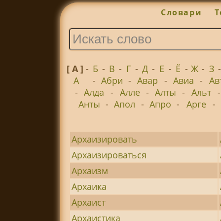
Словари
Т
[ А ]
-
Б
-
В
-
Г
-
Д
-
Е
-
Ё
-
Ж
-
З
А
-
Абри
-
Авар
-
Авиа
-
Ав
-
Алда
-
Алле
-
Алты
-
Альт
Анты
-
Апол
-
Апро
-
Арге
-
Архаизировать
Архаизироваться
Архаизм
Архаика
Архаист
Архаистика