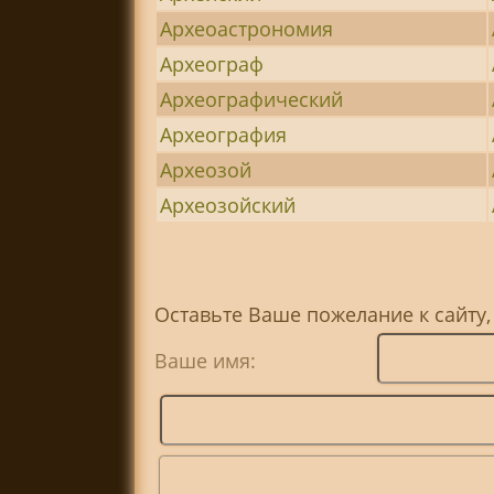
Археоастрономия
Археограф
Археографический
Археография
Археозой
Археозойский
Оставьте Ваше пожелание к сайту
Ваше имя: