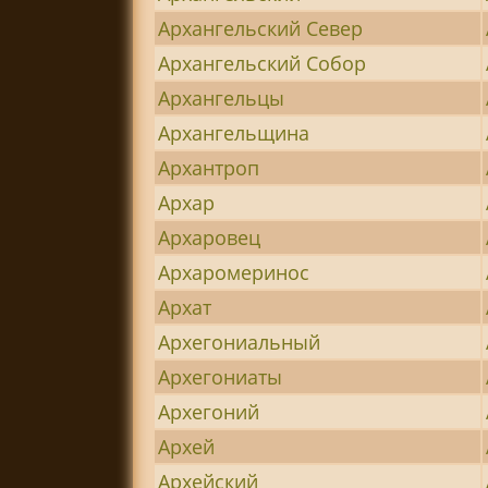
Архангельский Север
Архангельский Собор
Архангельцы
Архангельщина
Архантроп
Архар
Архаровец
Архаромеринос
Архат
Архегониальный
Архегониаты
Архегоний
Архей
Архейский