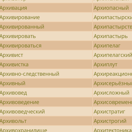
Архивация
Архиопасный
Архивирование
Архипастырск
Архивированный
Архипастырст
Архивировать
Архипастырь
Архивироваться
Архипелаг
Архивист
Архипелагски
Архивистка
Архиплут
Архивно-следственный
Архиреакцион
Архивный
Архисерьёзны
Архивовед
Архисложный
Архивоведение
Архисовреме
Архивоведческий
Архистратиг
Архивольт
Архистрогий
Архивохранилище
Архитектоника