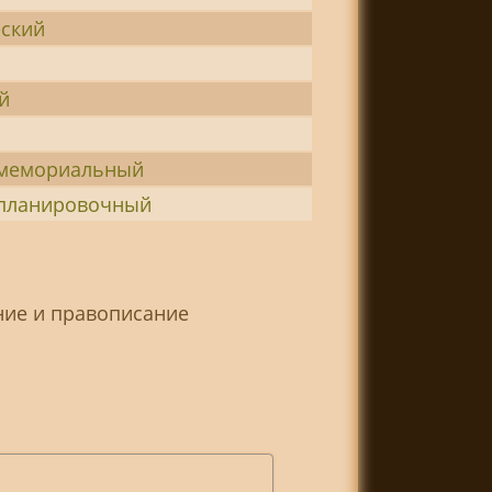
еский
й
-мемориальный
-планировочный
ние и правописание