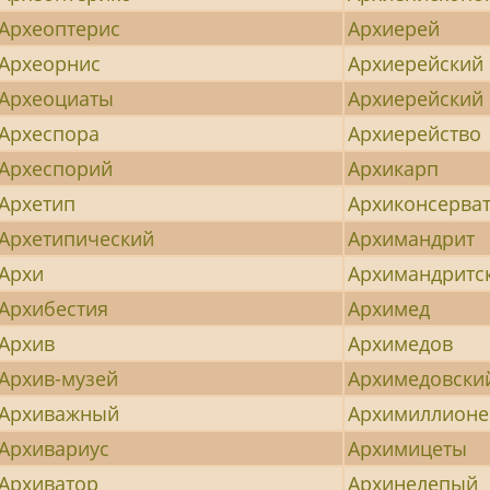
Археоптерис
Архиерей
Археорнис
Архиерейский
Археоциаты
Архиерейский
Археспора
Архиерейство
Археспорий
Архикарп
Архетип
Архиконсерва
Архетипический
Архимандрит
Архи
Архимандритс
Архибестия
Архимед
Архив
Архимедов
Архив-музей
Архимедовски
Архиважный
Архимиллионе
Архивариус
Архимицеты
Архиватор
Архинелепый