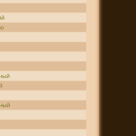
ий
во
й
ный
й
нный