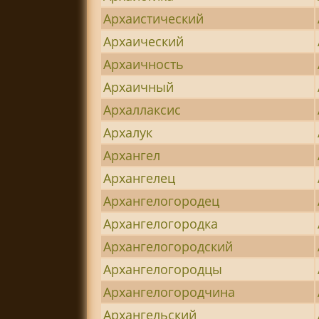
Архаистический
Архаический
Архаичность
Архаичный
Архаллаксис
Архалук
Архангел
Архангелец
Архангелогородец
Архангелогородка
Архангелогородский
Архангелогородцы
Архангелогородчина
Архангельский