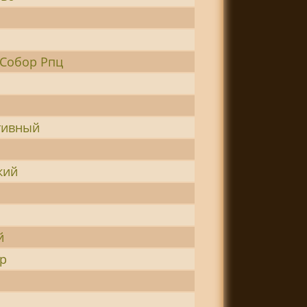
 Собор Рпц
тивный
кий
й
р