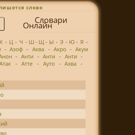
пишется слово
Словари
Онлайн
Х
-
Ц
-
Ч
-
Ш
-
Щ
-
Ы
-
Э
-
Ю
-
Я
-
е
-
Азоф
-
Аква
-
Акро
-
Акум
Анон
-
Анти
-
Анти
-
Анти
-
Атак
-
Атте
-
Ауто
-
Ахва
-
ий
во
я
кий
тво