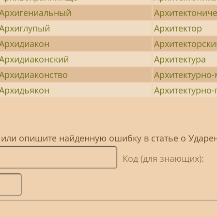
Архигениальный
Архитектонич
Архиглупый
Архитектор
Архидиакон
Архитекторски
Архидиаконский
Архитектура
Архидиаконство
Архитектурно
Архидьякон
Архитектурно
, или опишите найденную ошибку в статье о Ударе
Код (для знающих):