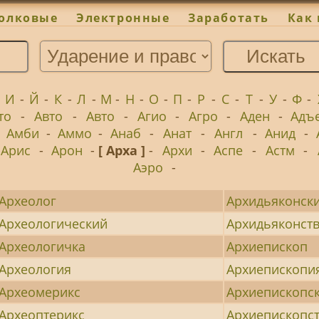
олковые
Электронные
Заработать
Как 
-
И
-
Й
-
К
-
Л
-
М
-
Н
-
О
-
П
-
Р
-
С
-
Т
-
У
-
Ф
-
то
-
Авто
-
Авто
-
Агио
-
Агро
-
Аден
-
Адъ
-
Амби
-
Аммо
-
Анаб
-
Анат
-
Англ
-
Анид
-
Арис
-
Арон
-
[ Арха ]
-
Архи
-
Аспе
-
Астм
-
Аэро
-
Археолог
Архидьяконск
Археологический
Архидьяконст
Археологичка
Архиепископ
Археология
Архиепископи
Археомерикс
Архиепископс
Археоптерикс
Архиепископс