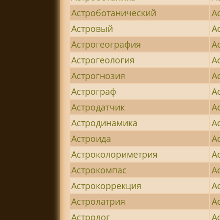
Астроботанический
А
Астровый
А
Астрогеография
А
Астрогеология
А
Астрогнозия
А
Астрограф
А
Астродатчик
А
Астродинамика
А
Астроида
А
Астроколориметрия
А
Астрокомпас
А
Астрокоррекция
А
Астролатрия
А
Астролог
А