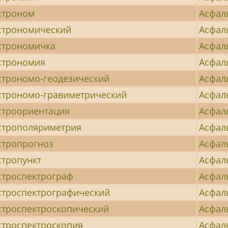
строном
Асфал
строномический
Асфал
строномичка
Асфал
строномия
Асфал
строномо-геодезический
Асфал
строномо-гравиметрический
Асфал
строориентация
Асфал
строполяриметрия
Асфал
стропрогноз
Асфал
стропункт
Асфал
строспектрограф
Асфал
строспектрографический
Асфал
строспектроскопический
Асфал
строспектроскопия
Асфал