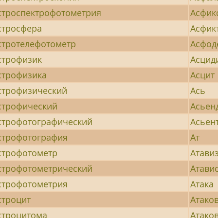
строспектрофотометрия
Асфик
стросфера
Асфик
стротелефотометр
Асфод
строфизик
Асцид
строфизика
Асцит
строфизический
Ась
строфический
Асьен
строфотографический
Асьен
строфотография
Ат
строфотометр
Атави
строфотометрический
Атави
строфотометрия
Атака
строцит
Атако
строцитома
Атако