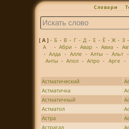
Словари
Т
[ А ]
-
Б
-
В
-
Г
-
Д
-
Е
-
Ё
-
Ж
-
З
А
-
Абри
-
Авар
-
Авиа
-
Ав
-
Алда
-
Алле
-
Алты
-
Альт
Анты
-
Апол
-
Апро
-
Арге
-
Астматический
А
Астматичка
А
Астматичный
А
Астматол
А
Астра
А
Астрагал
А