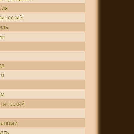
сия
тический
ель
ия
да
то
зм
стический
ванный
вать