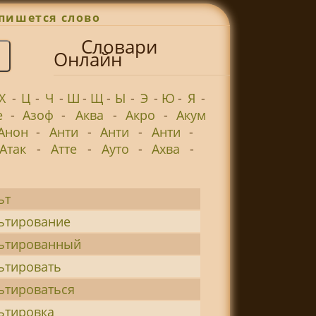
пишется слово
Словари
Онлайн
Х
-
Ц
-
Ч
-
Ш
-
Щ
-
Ы
-
Э
-
Ю
-
Я
-
е
-
Азоф
-
Аква
-
Акро
-
Акум
Анон
-
Анти
-
Анти
-
Анти
-
Атак
-
Атте
-
Ауто
-
Ахва
-
ьт
ьтирование
ьтированный
ьтировать
ьтироваться
ьтировка