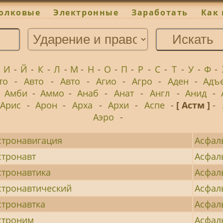
олковые
Электронные
Заработать
Как 
-
И
-
Й
-
К
-
Л
-
М
-
Н
-
О
-
П
-
Р
-
С
-
Т
-
У
-
Ф
-
то
-
Авто
-
Авто
-
Агио
-
Агро
-
Аден
-
Адъ
-
Амби
-
Аммо
-
Анаб
-
Анат
-
Англ
-
Анид
-
Арис
-
Арон
-
Арха
-
Архи
-
Аспе
-
[ Астм ]
-
Аэро
-
стронавигация
Асфал
стронавт
Асфал
стронавтика
Асфал
стронавтический
Асфал
стронавтка
Асфал
строним
Асфал