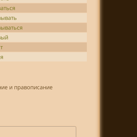
ваться
вывать
вываться
вый
т
ия
ние и правописание