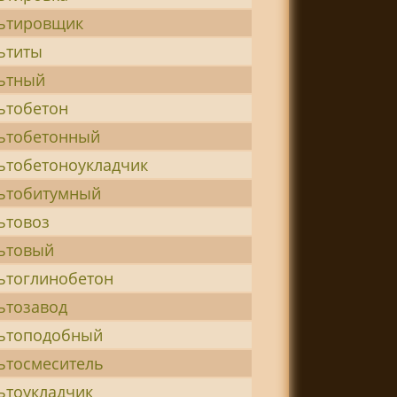
ьтировщик
ьтиты
ьтный
ьтобетон
ьтобетонный
ьтобетоноукладчик
ьтобитумный
ьтовоз
ьтовый
ьтоглинобетон
ьтозавод
ьтоподобный
ьтосмеситель
ьтоукладчик