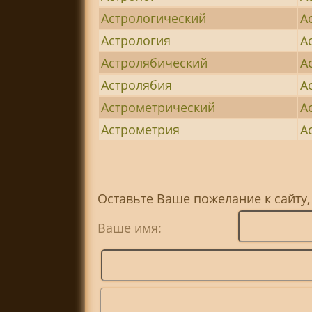
Астрологический
А
Астрология
А
Астролябический
А
Астролябия
А
Астрометрический
А
Астрометрия
А
Оставьте Ваше пожелание к сайту
Ваше имя: