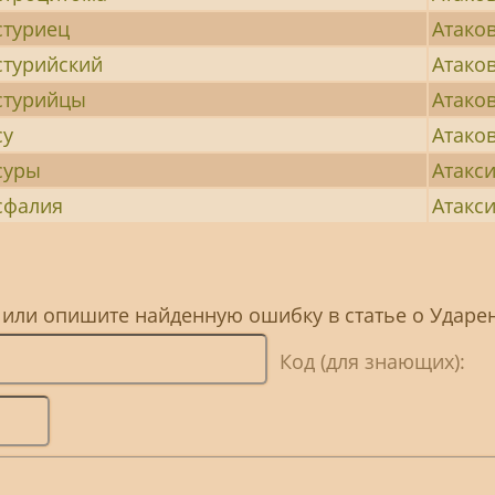
стуриец
Атако
стурийский
Атако
стурийцы
Атако
су
Атако
суры
Атакси
сфалия
Атакс
, или опишите найденную ошибку в статье о Ударе
Код (для знающих):