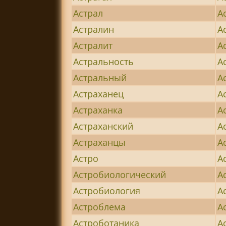
Астрал
А
Астралин
А
Астралит
А
Астральность
А
Астральный
А
Астраханец
А
Астраханка
А
Астраханский
А
Астраханцы
А
Астро
А
Астробиологический
А
Астробиология
А
Астроблема
А
Астроботаника
А