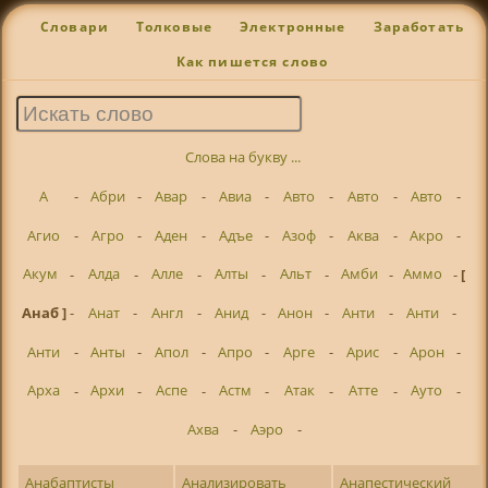
Словари
Толковые
Электронные
Заработать
Как пишется слово
Слова на букву ...
А
-
Абри
-
Авар
-
Авиа
-
Авто
-
Авто
-
Авто
-
Агио
-
Агро
-
Аден
-
Адъе
-
Азоф
-
Аква
-
Акро
-
Акум
-
Алда
-
Алле
-
Алты
-
Альт
-
Амби
-
Аммо
-
[
Анаб ]
-
Анат
-
Англ
-
Анид
-
Анон
-
Анти
-
Анти
-
Анти
-
Анты
-
Апол
-
Апро
-
Арге
-
Арис
-
Арон
-
Арха
-
Архи
-
Аспе
-
Астм
-
Атак
-
Атте
-
Ауто
-
Ахва
-
Аэро
-
Анабаптисты
Анализировать
Анапестический