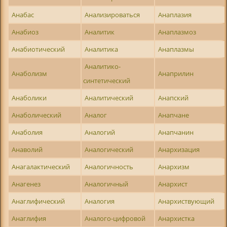
Анабас
Анализироваться
Анаплазия
Анабиоз
Аналитик
Анаплазмоз
Анабиотический
Аналитика
Анаплазмы
Аналитико-
Анаболизм
Анаприлин
синтетический
Анаболики
Аналитический
Анапский
Анаболический
Аналог
Анапчане
Анаболия
Аналогий
Анапчанин
Анаволий
Аналогический
Анархизация
Анагалактический
Аналогичность
Анархизм
Анагенез
Аналогичный
Анархист
Анаглифический
Аналогия
Анархиствующий
Анаглифия
Аналого-цифровой
Анархистка