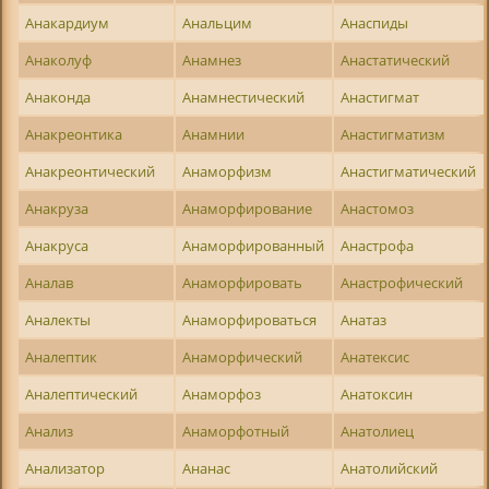
Анакардиум
Анальцим
Анаспиды
Анаколуф
Анамнез
Анастатический
Анаконда
Анамнестический
Анастигмат
Анакреонтика
Анамнии
Анастигматизм
Анакреонтический
Анаморфизм
Анастигматический
Анакруза
Анаморфирование
Анастомоз
Анакруса
Анаморфированный
Анастрофа
Аналав
Анаморфировать
Анастрофический
Аналекты
Анаморфироваться
Анатаз
Аналептик
Анаморфический
Анатексис
Аналептический
Анаморфоз
Анатоксин
Анализ
Анаморфотный
Анатолиец
Анализатор
Ананас
Анатолийский