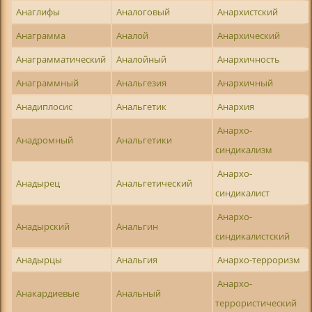
Анаглифы
Аналоговый
Анархистский
Анаграмма
Аналой
Анархический
Анаграмматический
Аналойный
Анархичность
Анаграммный
Анальгезия
Анархичный
Анадиплосис
Анальгетик
Анархия
Анархо-
Анадромный
Анальгетики
синдикализм
Анархо-
Анадырец
Анальгетический
синдикалист
Анархо-
Анадырский
Анальгин
синдикалистский
Анадырцы
Анальгия
Анархо-терроризм
Анархо-
Анакардиевые
Анальный
террористический