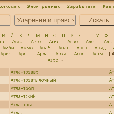
олковые
Электронные
Заработать
Как 
-
И
-
Й
-
К
-
Л
-
М
-
Н
-
О
-
П
-
Р
-
С
-
Т
-
У
-
Ф
-
то
-
Авто
-
Авто
-
Агио
-
Агро
-
Аден
-
Адъ
-
Амби
-
Аммо
-
Анаб
-
Анат
-
Англ
-
Анид
-
Арис
-
Арон
-
Арха
-
Архи
-
Аспе
-
Астм
-
[ 
Аэро
-
Атлантозавр
А
Атлантозатылочный
А
Атлантроп
А
Атлантский
А
Атлантцы
А
Атлас
А