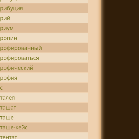
трибуция
трий
триум
тропин
трофированный
трофироваться
трофический
трофия
с
тталея
тташат
тташе
тташе-кейс
тентат