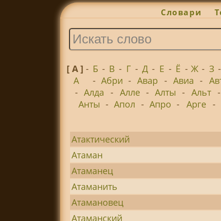
Словари
Т
[ А ]
-
Б
-
В
-
Г
-
Д
-
Е
-
Ё
-
Ж
-
З
А
-
Абри
-
Авар
-
Авиа
-
Ав
-
Алда
-
Алле
-
Алты
-
Альт
Анты
-
Апол
-
Апро
-
Арге
-
Атактический
Атаман
Атаманец
Атаманить
Атамановец
Атаманский