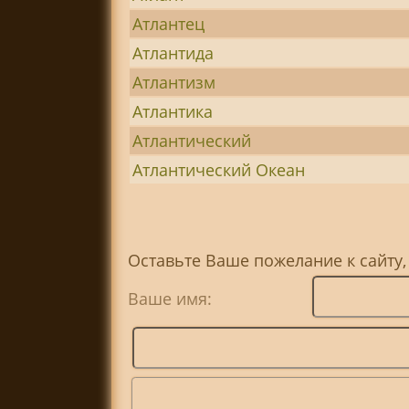
Атлантец
Атлантида
Атлантизм
Атлантика
Атлантический
Атлантический Океан
Оставьте Ваше пожелание к сайту
Ваше имя: