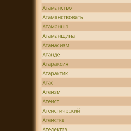
Атаманство
Атаманствовать
Атаманша
Атаманщина
Атанасизм
Атанде
Атараксия
Атарактик
Атас
Атеизм
Атеист
Атеистический
Атеистка
Ателектаз