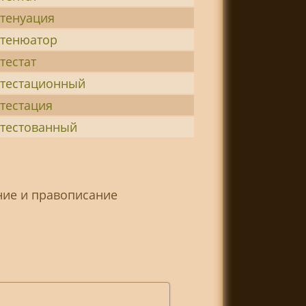
ттенуация
ттенюатор
тестат
ттестационный
ттестация
ттестованный
ние и правописание