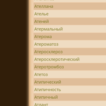
Ателлана
Ателье
Атеней
Атермальный
Атерома
Атероматоз
Атеросклероз
Атеросклеротический
Атеротромбоз
Атетоз
Атипический
Атипичность
Атипичный
Атлант