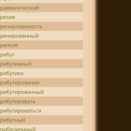
травматический
трезия
тренированность
тренированный
трепсия
трибут
трибутивный
трибутика
трибутирование
трибутированный
трибутировать
трибутироваться
трибутный
трибуционный