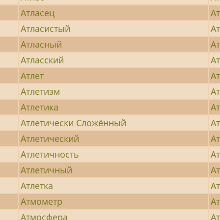
Атласец
А
Атласистый
А
Атласный
А
Атласский
А
Атлет
А
Атлетизм
А
Атлетика
А
Атлетически Сложённый
А
Атлетический
А
Атлетичность
А
Атлетичный
А
Атлетка
А
Атмометр
А
Атмосфера
А