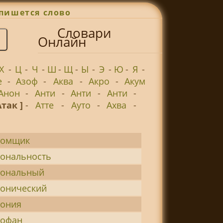
пишется слово
Словари
Онлайн
Х
-
Ц
-
Ч
-
Ш
-
Щ
-
Ы
-
Э
-
Ю
-
Я
-
е
-
Азоф
-
Аква
-
Акро
-
Акум
Анон
-
Анти
-
Анти
-
Анти
-
Атак ]
-
Атте
-
Ауто
-
Ахва
-
томщик
тональность
тональный
тонический
тония
тофан