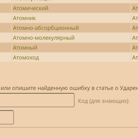
Атомический
А
Атомник
А
Атомно-абсорбционный
Ат
Атомно-молекулярный
А
Атомный
А
Атомоход
А
, или опишите найденную ошибку в статье о Ударе
Код (для знающих):