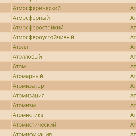
Атмосферический
А
Атмосферный
А
Атмосферостойкий
А
Атмосфероустойчивый
А
Атолл
А
Атолловый
А
Атом
А
Атомарный
А
Атомизатор
Ат
Атомизация
А
Атомизм
А
Атомистика
А
Атомистический
А
Атомификация
Ат