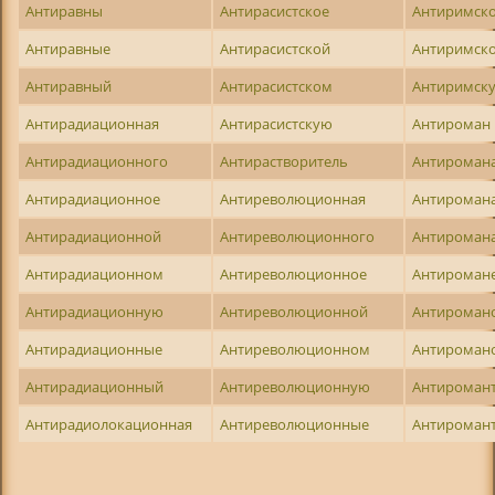
Антиравны
Антирасистское
Антиримск
Антиравные
Антирасистской
Антиримск
Антиравный
Антирасистском
Антиримск
Антирадиационная
Антирасистскую
Антироман
Антирадиационного
Антирастворитель
Антироман
Антирадиационное
Антиреволюционная
Антироман
Антирадиационной
Антиреволюционного
Антироман
Антирадиационном
Антиреволюционное
Антироман
Антирадиационную
Антиреволюционной
Антироман
Антирадиационные
Антиреволюционном
Антироман
Антирадиационный
Антиреволюционную
Антироман
Антирадиолокационная
Антиреволюционные
Антироман