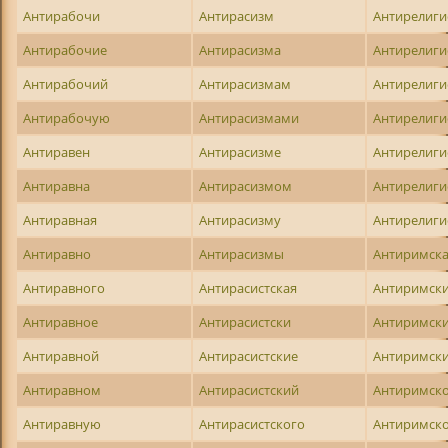
Антирабочи
Антирасизм
Антирелиги
Антирабочие
Антирасизма
Антирелиг
Антирабочий
Антирасизмам
Антирелиг
Антирабочую
Антирасизмами
Антирелиг
Антиравен
Антирасизме
Антирелиг
Антиравна
Антирасизмом
Антирелиг
Антиравная
Антирасизму
Антирелиг
Антиравно
Антирасизмы
Антиримск
Антиравного
Антирасистская
Антиримск
Антиравное
Антирасистски
Антиримск
Антиравной
Антирасистские
Антиримск
Антиравном
Антирасистский
Антиримск
Антиравную
Антирасистского
Антиримск