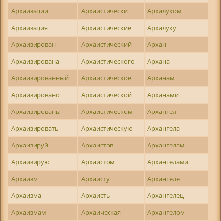
Архаизации
Архаистически
Архалуком
Архаизация
Архаистические
Архалуку
Архаизирован
Архаистический
Архан
Архаизирована
Архаистического
Архана
Архаизированный
Архаистическое
Арханам
Архаизировано
Архаистической
Арханами
Архаизированы
Архаистическом
Архангел
Архаизировать
Архаистическую
Архангела
Архаизируй
Архаистов
Архангелам
Архаизирую
Архаистом
Архангелами
Архаизм
Архаисту
Архангеле
Архаизма
Архаисты
Архангелец
Архаизмам
Архаическая
Архангелом