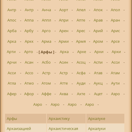
Антр
-
Антр
-
Анча
-
Аорт
-
Апел
-
Апок
-
Апол
-
Апос
-
Аппа
-
Аппл
-
Апри
-
Апте
-
Арав
-
Аран
-
Арба
-
Арбу
-
Арго
-
Арен
-
Арес
-
Арий
-
Арис
-
Арка
-
Аркк
-
Арма
-
Арми
-
Армя
-
Аром
-
Арсе
-
Арти
-
Арто
-
[ Арфы ]
-
Арха
-
Архе
-
Архи
-
Архи
-
Арчи
-
Асан
-
Асбо
-
Асин
-
Асоц
-
Аспи
-
Асси
-
Асси
-
Ассо
-
Астр
-
Астр
-
Асфа
-
Атав
-
Атам
-
Атла
-
Атмо
-
Атом
-
Атте
-
Ауди
-
Аукц
-
Аути
-
Афер
-
Афор
-
Аффе
-
Ахва
-
Ахте
-
Ацет
-
Аэро
-
Аэро
-
Аэро
-
Аэро
-
Аэро
-
Арфы
Архаистику
Архалуке
Архаизацией
Архаистическая
Архалуки