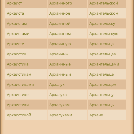
Архаист
Архаичного
Архангельской
Архаиста
Архаичное
Архангельском
Архаистам
Архаичной
Архангельску
Архаистами
Архаичном
Архангельскую
Архаисте
Архаичную
Архангельца
Архаистик
Архаичны
Архангельцам
Архаистика
Архаичные
Архангельцами
Архаистикам
Архаичный
Архангельце
Архаистиками
Архалук
Архангельцем
Архаистике
Архалука
Архангельцу
Архаистики
Архалукам
Архангельцы
Архаистикой
Архалуками
Архане