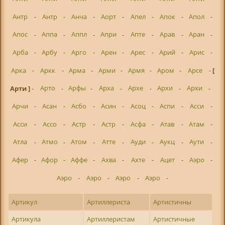
Антр
-
Антр
-
Анча
-
Аорт
-
Апел
-
Апок
-
Апол
-
Апос
-
Аппа
-
Аппл
-
Апри
-
Апте
-
Арав
-
Аран
-
Арба
-
Арбу
-
Арго
-
Арен
-
Арес
-
Арий
-
Арис
-
Арка
-
Аркк
-
Арма
-
Арми
-
Армя
-
Аром
-
Арсе
-
[
Арти ]
-
Арто
-
Арфы
-
Арха
-
Архе
-
Архи
-
Архи
-
Арчи
-
Асан
-
Асбо
-
Асин
-
Асоц
-
Аспи
-
Асси
-
Асси
-
Ассо
-
Астр
-
Астр
-
Асфа
-
Атав
-
Атам
-
Атла
-
Атмо
-
Атом
-
Атте
-
Ауди
-
Аукц
-
Аути
-
Афер
-
Афор
-
Аффе
-
Ахва
-
Ахте
-
Ацет
-
Аэро
-
Аэро
-
Аэро
-
Аэро
-
Аэро
-
Артикул
Артиллериста
Артистичны
Артикула
Артиллеристам
Артистичные