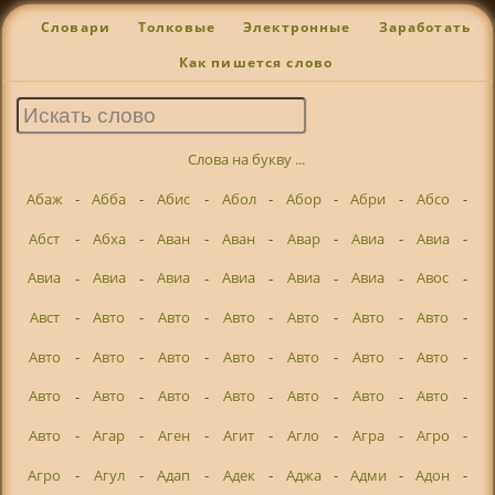
Словари
Толковые
Электронные
Заработать
Как пишется слово
Слова на букву ...
Абаж
-
Абба
-
Абис
-
Абол
-
Абор
-
Абри
-
Абсо
-
Абст
-
Абха
-
Аван
-
Аван
-
Авар
-
Авиа
-
Авиа
-
Авиа
-
Авиа
-
Авиа
-
Авиа
-
Авиа
-
Авиа
-
Авос
-
Авст
-
Авто
-
Авто
-
Авто
-
Авто
-
Авто
-
Авто
-
Авто
-
Авто
-
Авто
-
Авто
-
Авто
-
Авто
-
Авто
-
Авто
-
Авто
-
Авто
-
Авто
-
Авто
-
Авто
-
Авто
-
Авто
-
Агар
-
Аген
-
Агит
-
Агло
-
Агра
-
Агро
-
Агро
-
Агул
-
Адап
-
Адек
-
Аджа
-
Адми
-
Адон
-