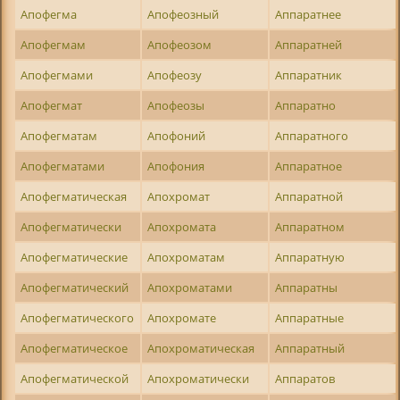
Апофегма
Апофеозный
Аппаратнее
Апофегмам
Апофеозом
Аппаратней
Апофегмами
Апофеозу
Аппаратник
Апофегмат
Апофеозы
Аппаратно
Апофегматам
Апофоний
Аппаратного
Апофегматами
Апофония
Аппаратное
Апофегматическая
Апохромат
Аппаратной
Апофегматически
Апохромата
Аппаратном
Апофегматические
Апохроматам
Аппаратную
Апофегматический
Апохроматами
Аппаратны
Апофегматического
Апохромате
Аппаратные
Апофегматическое
Апохроматическая
Аппаратный
Апофегматической
Апохроматически
Аппаратов