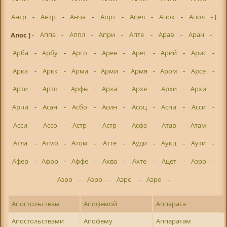
Антр
-
Антр
-
Анча
-
Аорт
-
Апел
-
Апок
-
Апол
-
[
Апос ]
-
Аппа
-
Аппл
-
Апри
-
Апте
-
Арав
-
Аран
-
Арба
-
Арбу
-
Арго
-
Арен
-
Арес
-
Арий
-
Арис
-
Арка
-
Аркк
-
Арма
-
Арми
-
Армя
-
Аром
-
Арсе
-
Арти
-
Арто
-
Арфы
-
Арха
-
Архе
-
Архи
-
Архи
-
Арчи
-
Асан
-
Асбо
-
Асин
-
Асоц
-
Аспи
-
Асси
-
Асси
-
Ассо
-
Астр
-
Астр
-
Асфа
-
Атав
-
Атам
-
Атла
-
Атмо
-
Атом
-
Атте
-
Ауди
-
Аукц
-
Аути
-
Афер
-
Афор
-
Аффе
-
Ахва
-
Ахте
-
Ацет
-
Аэро
-
Аэро
-
Аэро
-
Аэро
-
Аэро
-
Апостольствам
Апофемой
Аппарата
Апостольствами
Апофему
Аппаратам