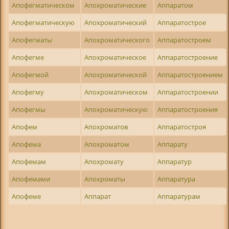
Апофегматическом
Апохроматические
Аппаратом
Апофегматическую
Апохроматический
Аппаратострое
Апофегматы
Апохроматического
Аппаратостроем
Апофегме
Апохроматическое
Аппаратостроение
Апофегмой
Апохроматической
Аппаратостроением
Апофегму
Апохроматическом
Аппаратостроении
Апофегмы
Апохроматическую
Аппаратостроения
Апофем
Апохроматов
Аппаратостроя
Апофема
Апохроматом
Аппарату
Апофемам
Апохромату
Аппаратур
Апофемами
Апохроматы
Аппаратура
Апофеме
Аппарат
Аппаратурам