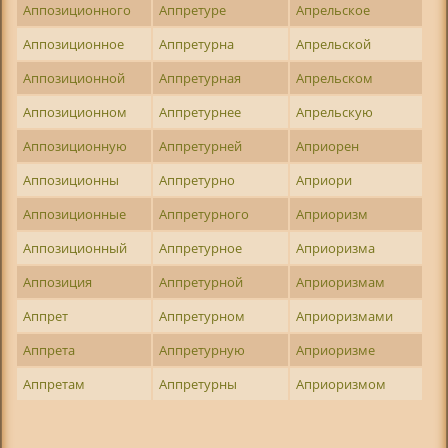
Аппозиционного
Аппретуре
Апрельское
Аппозиционное
Аппретурна
Апрельской
Аппозиционной
Аппретурная
Апрельском
Аппозиционном
Аппретурнее
Апрельскую
Аппозиционную
Аппретурней
Априорен
Аппозиционны
Аппретурно
Априори
Аппозиционные
Аппретурного
Априоризм
Аппозиционный
Аппретурное
Априоризма
Аппозиция
Аппретурной
Априоризмам
Аппрет
Аппретурном
Априоризмами
Аппрета
Аппретурную
Априоризме
Аппретам
Аппретурны
Априоризмом