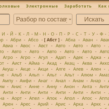
олковые
Электронные
Заработать
Как 
-
И
-
Й
-
К
-
Л
-
М
-
Н
-
О
-
П
-
Р
-
С
-
Т
-
У
-
Ф
-
ор
-
Абри
-
Абсо
-
[ Абст ]
-
Абха
-
Аван
-
Ава
-
Авиа
-
Авос
-
Авст
-
Авто
-
Авто
-
Авто
-
то
-
Авто
-
Авто
-
Авто
-
Авто
-
Авто
-
Авт
-
Агро
-
Агро
-
Агул
-
Адап
-
Адек
-
Аджа
-
от
-
Аист
-
Айма
-
Акад
-
Акац
-
Аква
-
Акк
-
Акуш
-
Акце
-
Акци
-
Алге
-
Алев
-
Ален
-
че
-
Альб
-
Альп
-
Альт
-
Альт
-
Алюм
-
Ама
-
Ампу
-
Амфи
-
Анаг
-
Анал
-
Анам
-
Анар
-
им
-
Анис
-
Анне
-
Анну
-
Анон
-
Анта
-
Ант
-
Анти
-
Анти
-
Анти
-
Анти
-
Анти
-
Анти
-
ча
-
Аорт
-
Апел
-
Апок
-
Апол
-
Апос
-
Апп
-
Арен
-
Арес
-
Арий
-
Арис
-
Арка
-
Аркк
-