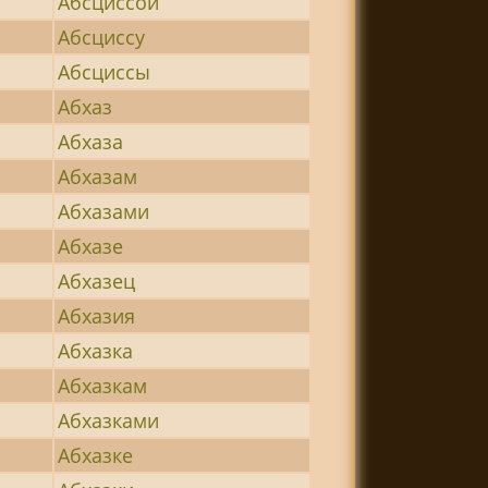
Абсциссой
Абсциссу
Абсциссы
Абхаз
Абхаза
Абхазам
Абхазами
Абхазе
Абхазец
Абхазия
Абхазка
Абхазкам
Абхазками
Абхазке