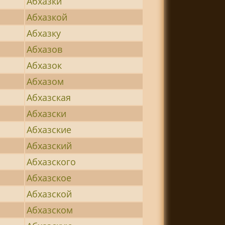
Абхазки
Абхазкой
Абхазку
Абхазов
Абхазок
Абхазом
Абхазская
Абхазски
Абхазские
Абхазский
Абхазского
Абхазское
Абхазской
Абхазском