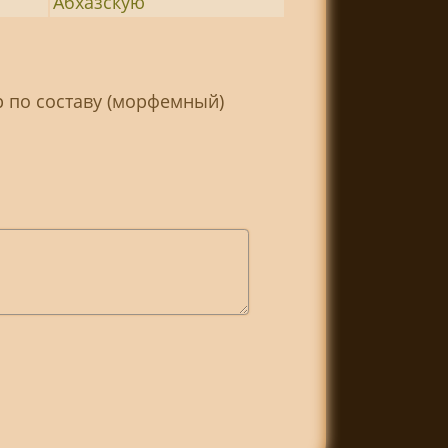
Абхазскую
р по составу (морфемный)