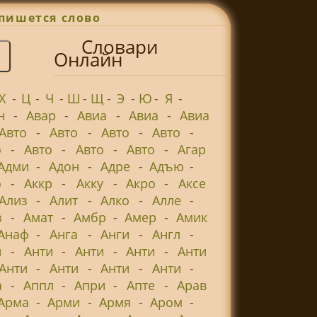
пишется слово
Словари
Онлайн
Х
-
Ц
-
Ч
-
Ш
-
Щ
-
Э
-
Ю
-
Я
-
н
-
Авар
-
Авиа
-
Авиа
-
Авиа
Авто
-
Авто
-
Авто
-
Авто
-
о
-
Авто
-
Авто
-
Авто
-
Агар
Адми
-
Адон
-
Адре
-
Адъю
-
о
-
Аккр
-
Акку
-
Акро
-
Аксе
Ализ
-
Алит
-
Алко
-
Алле
-
з
-
Амат
-
Амбр
-
Амер
-
Амик
Анаф
-
Анга
-
Анги
-
Англ
-
и
-
Анти
-
Анти
-
Анти
-
Анти
Анти
-
Анти
-
Анти
-
Анти
-
а
-
Аппл
-
Апри
-
Апте
-
Арав
Арма
-
Арми
-
Армя
-
Аром
-