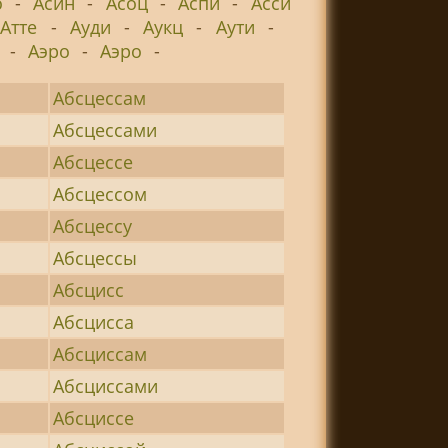
о
-
Асин
-
Асоц
-
Аспи
-
Асси
Атте
-
Ауди
-
Аукц
-
Аути
-
-
Аэро
-
Аэро
-
Абсцессам
Абсцессами
Абсцессе
Абсцессом
Абсцессу
Абсцессы
Абсцисс
Абсцисса
Абсциссам
Абсциссами
Абсциссе