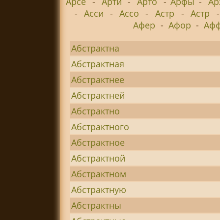
Арсе
-
Арти
-
Арто
-
Арфы
-
Ар
-
Асси
-
Ассо
-
Астр
-
Астр
Афер
-
Афор
-
Аф
Абстрактна
Абстрактная
Абстрактнее
Абстрактней
Абстрактно
Абстрактного
Абстрактное
Абстрактной
Абстрактном
Абстрактную
Абстрактны