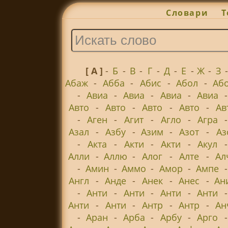
Словари
Т
[ А ]
-
Б
-
В
-
Г
-
Д
-
Е
-
Ж
-
З
Абаж
-
Абба
-
Абис
-
Абол
-
Аб
-
Авиа
-
Авиа
-
Авиа
-
Авиа
Авто
-
Авто
-
Авто
-
Авто
-
Ав
-
Аген
-
Агит
-
Агло
-
Агра
Азал
-
Азбу
-
Азим
-
Азот
-
Аз
-
Акта
-
Акти
-
Акти
-
Акул
Алли
-
Аллю
-
Алог
-
Алте
-
Ал
-
Амин
-
Аммо
-
Амор
-
Ампе
Англ
-
Анде
-
Анек
-
Анес
-
Ан
-
Анти
-
Анти
-
Анти
-
Анти
Анти
-
Анти
-
Антр
-
Антр
-
Ан
-
Аран
-
Арба
-
Арбу
-
Арго