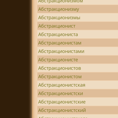
Абстракционизмом
Абстракционизму
Абстракционизмы
Абстракционист
Абстракциониста
Абстракционистам
Абстракционистами
Абстракционисте
Абстракционистов
Абстракционистом
Абстракционистская
Абстракционистски
Абстракционистские
Абстракционистский