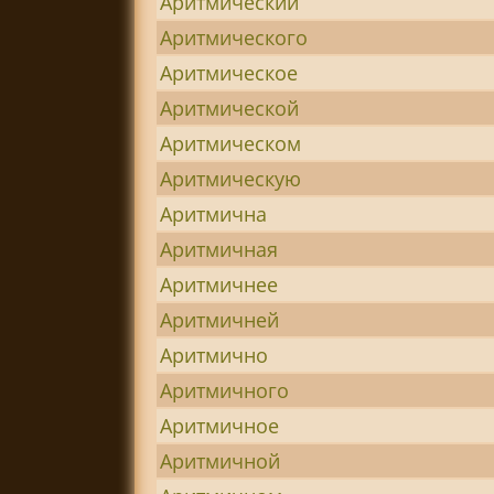
Аритмический
Аритмического
Аритмическое
Аритмической
Аритмическом
Аритмическую
Аритмична
Аритмичная
Аритмичнее
Аритмичней
Аритмично
Аритмичного
Аритмичное
Аритмичной