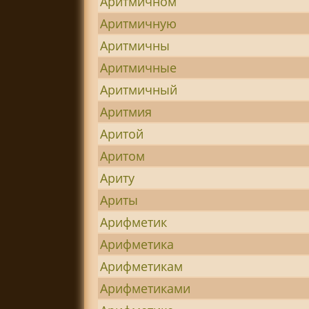
Аритмичном
Аритмичную
Аритмичны
Аритмичные
Аритмичный
Аритмия
Аритой
Аритом
Ариту
Ариты
Арифметик
Арифметика
Арифметикам
Арифметиками