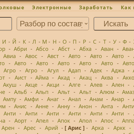
олковые
Электронные
Заработать
Как 
-
И
-
Й
-
К
-
Л
-
М
-
Н
-
О
-
П
-
Р
-
С
-
Т
-
У
-
Ф
-
ор
-
Абри
-
Абсо
-
Абст
-
Абха
-
Аван
-
Ава
-
Авиа
-
Авос
-
Авст
-
Авто
-
Авто
-
Авто
-
то
-
Авто
-
Авто
-
Авто
-
Авто
-
Авто
-
Авт
-
Агро
-
Агро
-
Агул
-
Адап
-
Адек
-
Аджа
-
от
-
Аист
-
Айма
-
Акад
-
Акац
-
Аква
-
Акк
-
Акуш
-
Акце
-
Акци
-
Алге
-
Алев
-
Ален
-
че
-
Альб
-
Альп
-
Альт
-
Альт
-
Алюм
-
Ама
-
Ампу
-
Амфи
-
Анаг
-
Анал
-
Анам
-
Анар
-
им
-
Анис
-
Анне
-
Анну
-
Анон
-
Анта
-
Ант
-
Анти
-
Анти
-
Анти
-
Анти
-
Анти
-
Анти
-
ча
-
Аорт
-
Апел
-
Апок
-
Апол
-
Апос
-
Апп
Арен
-
Арес
-
Арий
-
[ Арис ]
-
Арка
-
Аркк
-