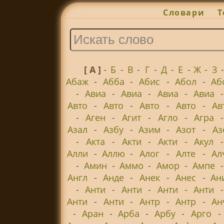
Словари
Т
[ А ]
-
Б
-
В
-
Г
-
Д
-
Е
-
Ж
-
З
Абаж
-
Абба
-
Абис
-
Абол
-
Аб
-
Авиа
-
Авиа
-
Авиа
-
Авиа
Авто
-
Авто
-
Авто
-
Авто
-
Ав
-
Аген
-
Агит
-
Агло
-
Агра
Азал
-
Азбу
-
Азим
-
Азот
-
Аз
-
Акта
-
Акти
-
Акти
-
Акул
Алли
-
Аллю
-
Алог
-
Алте
-
Ал
-
Амин
-
Аммо
-
Амор
-
Ампе
Англ
-
Анде
-
Анек
-
Анес
-
Ан
-
Анти
-
Анти
-
Анти
-
Анти
Анти
-
Анти
-
Антр
-
Антр
-
Ан
-
Аран
-
Арба
-
Арбу
-
Арго
-