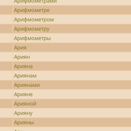
Арифмометрами
Арифмометре
Арифмометром
Арифмометру
Арифмометры
Ария
Ариян
Арияна
Ариянам
Ариянами
Арияне
Арияной
Арияну
Арияны