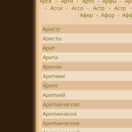
Арсе
-
Арти
-
Арто
-
Арфы
-
Ар
-
Асси
-
Ассо
-
Астр
-
Астр
Афер
-
Афор
-
Аф
Аристу
Аристы
Арит
Арита
Аритам
Аритами
Арите
Аритмий
Аритмическая
Аритмически
Аритмические