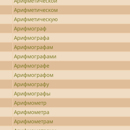
Арифметической
Арифметическом
Арифметическую
Арифмограф
Арифмографа
Арифмографам
Арифмографами
Арифмографе
Арифмографом
Арифмографу
Арифмографы
Арифмометр
Арифмометра
Арифмометрам