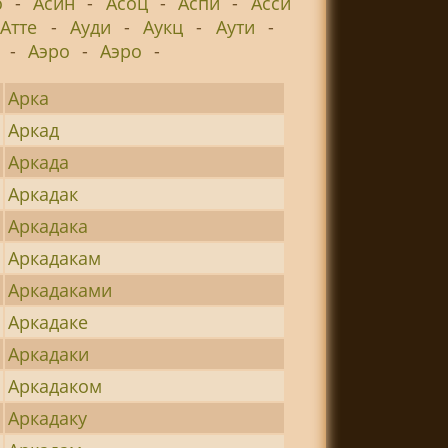
о
-
Асин
-
Асоц
-
Аспи
-
Асси
Атте
-
Ауди
-
Аукц
-
Аути
-
-
Аэро
-
Аэро
-
Арка
Аркад
Аркада
Аркадак
Аркадака
Аркадакам
Аркадаками
Аркадаке
Аркадаки
Аркадаком
Аркадаку