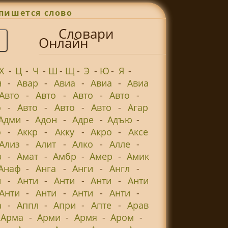
пишется слово
Словари
Онлайн
Х
-
Ц
-
Ч
-
Ш
-
Щ
-
Э
-
Ю
-
Я
-
н
-
Авар
-
Авиа
-
Авиа
-
Авиа
Авто
-
Авто
-
Авто
-
Авто
-
о
-
Авто
-
Авто
-
Авто
-
Агар
Адми
-
Адон
-
Адре
-
Адъю
-
о
-
Аккр
-
Акку
-
Акро
-
Аксе
Ализ
-
Алит
-
Алко
-
Алле
-
з
-
Амат
-
Амбр
-
Амер
-
Амик
Анаф
-
Анга
-
Анги
-
Англ
-
и
-
Анти
-
Анти
-
Анти
-
Анти
Анти
-
Анти
-
Анти
-
Анти
-
а
-
Аппл
-
Апри
-
Апте
-
Арав
Арма
-
Арми
-
Армя
-
Аром
-