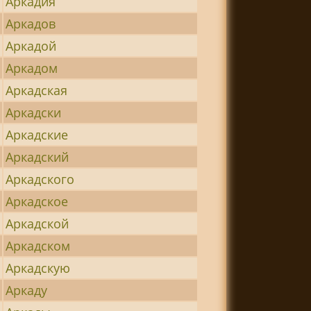
Аркадия
Аркадов
Аркадой
Аркадом
Аркадская
Аркадски
Аркадские
Аркадский
Аркадского
Аркадское
Аркадской
Аркадском
Аркадскую
Аркаду