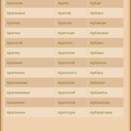
Арапкам
Арате
Арбак
Арапками
Аратов
Арбака
Арапке
Аратом
Арбакам
Арапки
Аратская
Арбаками
Арапкой
Аратски
Арбаке
Арапку
Аратские
Арбаки
Арапник
Аратский
Арбаком
Арапника
Аратского
Арбаку
Арапникам
Аратское
Арбалет
Арапниками
Аратской
Арбалета
Арапнике
Аратском
Арбалетам
Арапники
Аратскую
Арбалетами