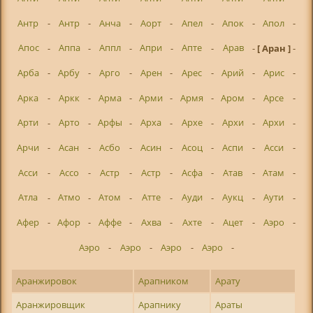
Антр
-
Антр
-
Анча
-
Аорт
-
Апел
-
Апок
-
Апол
-
Апос
-
Аппа
-
Аппл
-
Апри
-
Апте
-
Арав
-
[ Аран ]
-
Арба
-
Арбу
-
Арго
-
Арен
-
Арес
-
Арий
-
Арис
-
Арка
-
Аркк
-
Арма
-
Арми
-
Армя
-
Аром
-
Арсе
-
Арти
-
Арто
-
Арфы
-
Арха
-
Архе
-
Архи
-
Архи
-
Арчи
-
Асан
-
Асбо
-
Асин
-
Асоц
-
Аспи
-
Асси
-
Асси
-
Ассо
-
Астр
-
Астр
-
Асфа
-
Атав
-
Атам
-
Атла
-
Атмо
-
Атом
-
Атте
-
Ауди
-
Аукц
-
Аути
-
Афер
-
Афор
-
Аффе
-
Ахва
-
Ахте
-
Ацет
-
Аэро
-
Аэро
-
Аэро
-
Аэро
-
Аэро
-
Аранжировок
Арапником
Арату
Аранжировщик
Арапнику
Араты