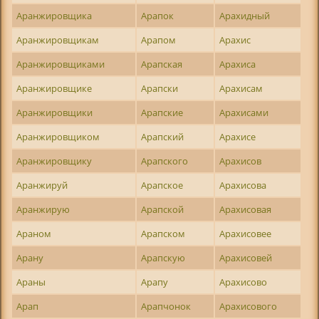
Аранжировщика
Арапок
Арахидный
Аранжировщикам
Арапом
Арахис
Аранжировщиками
Арапская
Арахиса
Аранжировщике
Арапски
Арахисам
Аранжировщики
Арапские
Арахисами
Аранжировщиком
Арапский
Арахисе
Аранжировщику
Арапского
Арахисов
Аранжируй
Арапское
Арахисова
Аранжирую
Арапской
Арахисовая
Араном
Арапском
Арахисовее
Арану
Арапскую
Арахисовей
Араны
Арапу
Арахисово
Арап
Арапчонок
Арахисового