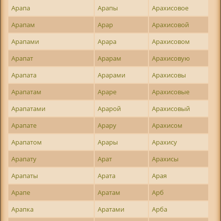
Арапа
Арапы
Арахисовое
Арапам
Арар
Арахисовой
Арапами
Арара
Арахисовом
Арапат
Арарам
Арахисовую
Арапата
Арарами
Арахисовы
Арапатам
Араре
Арахисовые
Арапатами
Арарой
Арахисовый
Арапате
Арару
Арахисом
Арапатом
Арары
Арахису
Арапату
Арат
Арахисы
Арапаты
Арата
Арая
Арапе
Аратам
Арб
Арапка
Аратами
Арба