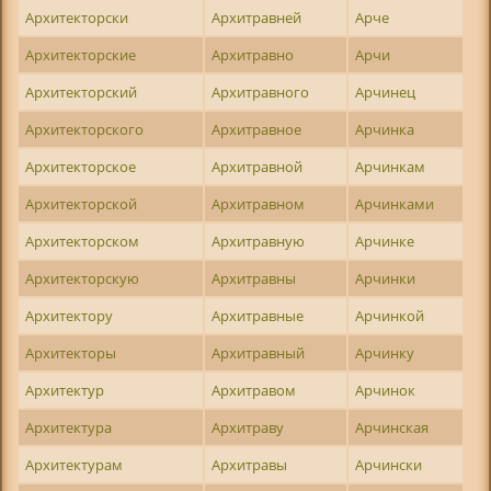
Архитекторски
Архитравней
Арче
Архитекторские
Архитравно
Арчи
Архитекторский
Архитравного
Арчинец
Архитекторского
Архитравное
Арчинка
Архитекторское
Архитравной
Арчинкам
Архитекторской
Архитравном
Арчинками
Архитекторском
Архитравную
Арчинке
Архитекторскую
Архитравны
Арчинки
Архитектору
Архитравные
Арчинкой
Архитекторы
Архитравный
Арчинку
Архитектур
Архитравом
Арчинок
Архитектура
Архитраву
Арчинская
Архитектурам
Архитравы
Арчински