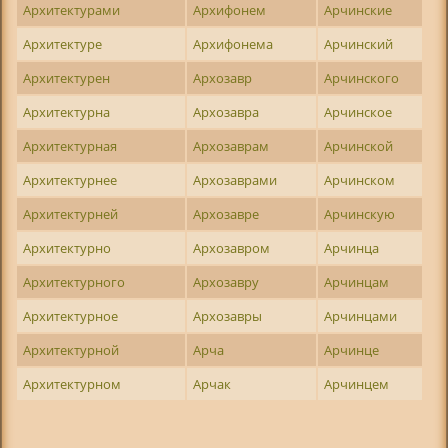
Архитектурами
Архифонем
Арчинские
Архитектуре
Архифонема
Арчинский
Архитектурен
Архозавр
Арчинского
Архитектурна
Архозавра
Арчинское
Архитектурная
Архозаврам
Арчинской
Архитектурнее
Архозаврами
Арчинском
Архитектурней
Архозавре
Арчинскую
Архитектурно
Архозавром
Арчинца
Архитектурного
Архозавру
Арчинцам
Архитектурное
Архозавры
Арчинцами
Архитектурной
Арча
Арчинце
Архитектурном
Арчак
Арчинцем