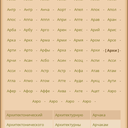
Антр
-
Антр
-
Анча
-
Аорт
-
Апел
-
Апок
-
Апол
-
Апос
-
Аппа
-
Аппл
-
Апри
-
Апте
-
Арав
-
Аран
-
Арба
-
Арбу
-
Арго
-
Арен
-
Арес
-
Арий
-
Арис
-
Арка
-
Аркк
-
Арма
-
Арми
-
Армя
-
Аром
-
Арсе
-
Арти
-
Арто
-
Арфы
-
Арха
-
Архе
-
Архи
-
[ Архи ]
-
Арчи
-
Асан
-
Асбо
-
Асин
-
Асоц
-
Аспи
-
Асси
-
Асси
-
Ассо
-
Астр
-
Астр
-
Асфа
-
Атав
-
Атам
-
Атла
-
Атмо
-
Атом
-
Атте
-
Ауди
-
Аукц
-
Аути
-
Афер
-
Афор
-
Аффе
-
Ахва
-
Ахте
-
Ацет
-
Аэро
-
Аэро
-
Аэро
-
Аэро
-
Аэро
-
Архитектонический
Архитектурную
Арчака
Архитектонического
Архитектурны
Арчакам