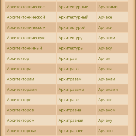
Архитектоническое
Архитектурные
Арчаками
Архитектонической
Архитектурный
Арчаке
Архитектоническом
Архитектурой
Арчаки
Архитектоническую
Архитектуру
Арчаком
Архитектоничный
Архитектуры
Арчаку
Архитектор
Архитрав
Арчан
Архитектора
Архитрава
Арчана
Архитекторам
Архитравам
Арчанам
Архитекторами
Архитравами
Арчанами
Архитекторе
Архитраве
Арчане
Архитекторов
Архитравна
Арчаном
Архитектором
Архитравная
Арчану
Архитекторская
Архитравнее
Арчаны