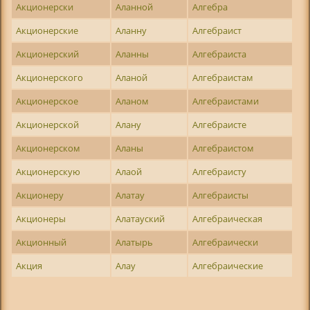
Акционерски
Аланной
Алгебра
Акционерские
Аланну
Алгебраист
Акционерский
Аланны
Алгебраиста
Акционерского
Аланой
Алгебраистам
Акционерское
Аланом
Алгебраистами
Акционерской
Алану
Алгебраисте
Акционерском
Аланы
Алгебраистом
Акционерскую
Алаой
Алгебраисту
Акционеру
Алатау
Алгебраисты
Акционеры
Алатауский
Алгебраическая
Акционный
Алатырь
Алгебраически
Акция
Алау
Алгебраические