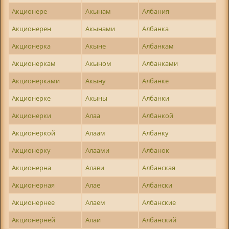
Акционере
Акынам
Албания
Акционерен
Акынами
Албанка
Акционерка
Акыне
Албанкам
Акционеркам
Акыном
Албанками
Акционерками
Акыну
Албанке
Акционерке
Акыны
Албанки
Акционерки
Алаа
Албанкой
Акционеркой
Алаам
Албанку
Акционерку
Алаами
Албанок
Акционерна
Алави
Албанская
Акционерная
Алае
Албански
Акционернее
Алаем
Албанские
Акционерней
Алаи
Албанский