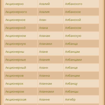
Акционерно
Алалий
Албанского
Акционерного
Алалия
Албанское
Акционерное
Алан
Албанской
Акционерной
Алана
Албанском
Акционерном
Аланам
Албанскую
Акционерную
Аланами
Албанца
Акционерны
Алане
Албанцам
Акционерные
Алания
Албанцами
Акционерный
Аланн
Албанце
Акционеров
Аланна
Албанцем
Акционерок
Аланнам
Албанцу
Акционером
Аланнами
Албанцы
Акционерская
Аланне
Алгебр