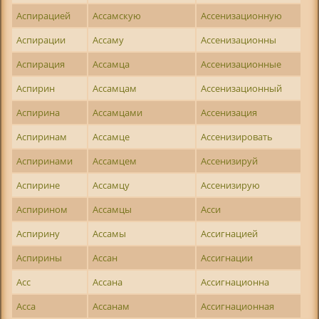
Аспирацией
Ассамскую
Ассенизационную
Аспирации
Ассаму
Ассенизационны
Аспирация
Ассамца
Ассенизационные
Аспирин
Ассамцам
Ассенизационный
Аспирина
Ассамцами
Ассенизация
Аспиринам
Ассамце
Ассенизировать
Аспиринами
Ассамцем
Ассенизируй
Аспирине
Ассамцу
Ассенизирую
Аспирином
Ассамцы
Асси
Аспирину
Ассамы
Ассигнацией
Аспирины
Ассан
Ассигнации
Асс
Ассана
Ассигнационна
Асса
Ассанам
Ассигнационная