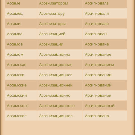
Ассаме
Ассенизатором
Ассигновала
Ассамец
Ассенизатору
Ассигновали
Ассами
Ассенизаторы
Ассигновало
Ассамка
Ассенизацией
Ассигнован
Ассамов
Ассенизации
Ассигнована
Ассамом
Ассенизационна
Ассигнование
Ассамская
Ассенизационная
Ассигнованием
Ассамски
Ассенизационнее
Ассигновании
Ассамские
Ассенизационней
Ассигнований
Ассамский
Ассенизационно
Ассигнования
Ассамского
Ассенизационного
Ассигнованный
Ассамское
Ассенизационное
Ассигновано