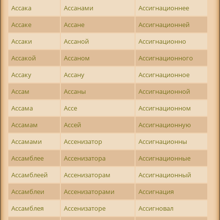
Ассака
Ассанами
Ассигнационнее
Ассаке
Ассане
Ассигнационней
Ассаки
Ассаной
Ассигнационно
Ассакой
Ассаном
Ассигнационного
Ассаку
Ассану
Ассигнационное
Ассам
Ассаны
Ассигнационной
Ассама
Ассе
Ассигнационном
Ассамам
Ассей
Ассигнационную
Ассамами
Ассенизатор
Ассигнационны
Ассамблее
Ассенизатора
Ассигнационные
Ассамблеей
Ассенизаторам
Ассигнационный
Ассамблеи
Ассенизаторами
Ассигнация
Ассамблея
Ассенизаторе
Ассигновал