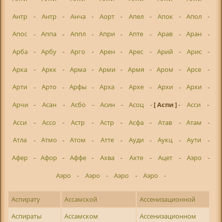
Антр
-
Антр
-
Анча
-
Аорт
-
Апел
-
Апок
-
Апол
-
Апос
-
Аппа
-
Аппл
-
Апри
-
Апте
-
Арав
-
Аран
-
Арба
-
Арбу
-
Арго
-
Арен
-
Арес
-
Арий
-
Арис
-
Арка
-
Аркк
-
Арма
-
Арми
-
Армя
-
Аром
-
Арсе
-
Арти
-
Арто
-
Арфы
-
Арха
-
Архе
-
Архи
-
Архи
-
Арчи
-
Асан
-
Асбо
-
Асин
-
Асоц
-
[ Аспи ]
-
Асси
-
Асси
-
Ассо
-
Астр
-
Астр
-
Асфа
-
Атав
-
Атам
-
Атла
-
Атмо
-
Атом
-
Атте
-
Ауди
-
Аукц
-
Аути
-
Афер
-
Афор
-
Аффе
-
Ахва
-
Ахте
-
Ацет
-
Аэро
-
Аэро
-
Аэро
-
Аэро
-
Аэро
-
Аспирату
Ассамской
Ассенизационной
Аспираты
Ассамском
Ассенизационном