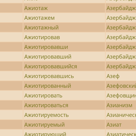
Ажиотаж
Азербайдж
Ажиотажем
Азербайдж
Ажиотажный
Азербайдж
Ажиотировав
Азербайдж
Ажиотировавши
Азербайдж
Ажиотировавший
Азербайд
Ажиотировавшийся
Азербайд
Ажиотировавшись
Азеф
Ажиотированный
Азефовски
Ажиотировать
Азефовщи
Ажиотироваться
Азианизм
Ажиотируемость
Азианичес
Ажиотируемый
Азиат
Ажиотирующий
Азиатичес