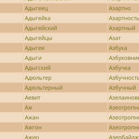
Адыгеец
Азартно
Адыгейка
Азартност
Адыгейский
Азартный
Адыгейцы
Азат
Адыгея
Азбука
Адыги
Азбуковни
Адыгский
Азбучка
Адюльтер
Азбучност
Адюльтерный
Азбучный
Аевит
Азелаинов
Аж
Азеотропн
Ажан
Азеотропн
Ажгон
Азеотропн
Ажио
Азербайдж