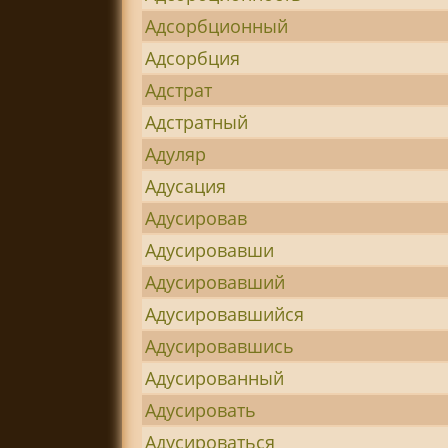
Адсорбционный
Адсорбция
Адстрат
Адстратный
Адуляр
Адусация
Адусировав
Адусировавши
Адусировавший
Адусировавшийся
Адусировавшись
Адусированный
Адусировать
Адусироваться