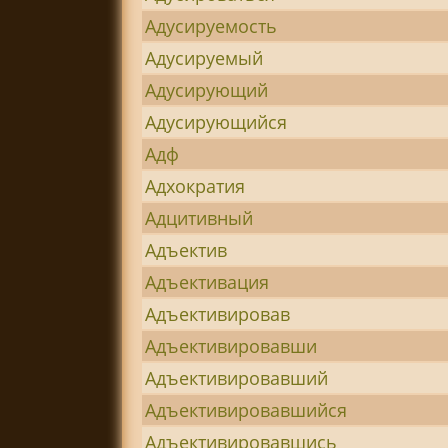
Адусируемость
Адусируемый
Адусирующий
Адусирующийся
Адф
Адхократия
Адцитивный
Адъектив
Адъективация
Адъективировав
Адъективировавши
Адъективировавший
Адъективировавшийся
Адъективировавшись