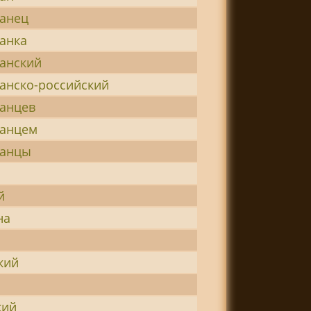
анец
анка
анский
анско-российский
анцев
жанцем
жанцы
й
на
кий
кий