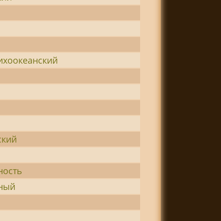
тихоокеанский
ский
ность
ный
й