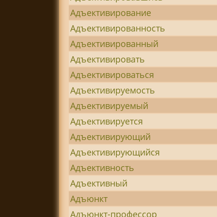
Адъективирование
Адъективированность
Адъективированный
Адъективировать
Адъективироваться
Адъективируемость
Адъективируемый
Адъективируется
Адъективирующий
Адъективирующийся
Адъективность
Адъективный
Адъюнкт
Адъюнкт-профессор