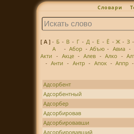
Словари
Т
[ А ]
-
Б
-
В
-
Г
-
Д
-
Е
-
Ё
-
Ж
-
З
А
-
Абор
-
Абъю
-
Авиа
-
Акти
-
Акце
-
Алев
-
Алко
-
Ал
-
Анти
-
Антр
-
Апок
-
Аппр
Адсорбент
Адсорбентный
Адсорбер
Адсорбировав
Адсорбировавши
Адсорбировавший