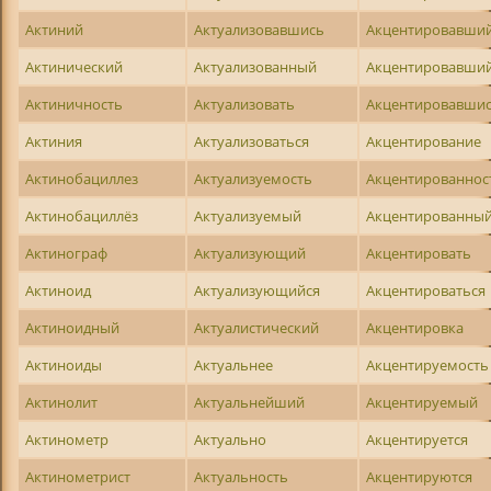
Актиний
Актуализовавшись
Акцентировавши
Актинический
Актуализованный
Акцентировавши
Актиничность
Актуализовать
Акцентировавши
Актиния
Актуализоваться
Акцентирование
Актинобациллез
Актуализуемость
Акцентированнос
Актинобациллёз
Актуализуемый
Акцентированны
Актинограф
Актуализующий
Акцентировать
Актиноид
Актуализующийся
Акцентироваться
Актиноидный
Актуалистический
Акцентировка
Актиноиды
Актуальнее
Акцентируемость
Актинолит
Актуальнейший
Акцентируемый
Актинометр
Актуально
Акцентируется
Актинометрист
Актуальность
Акцентируются