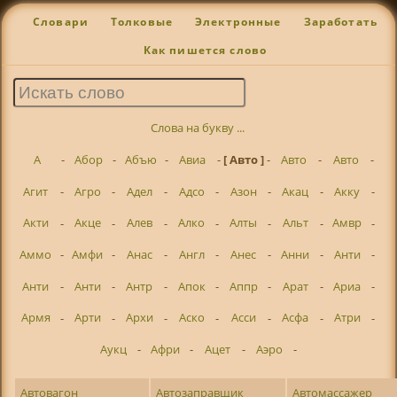
Словари
Толковые
Электронные
Заработать
Как пишется слово
Слова на букву ...
А
-
Абор
-
Абъю
-
Авиа
-
[ Авто ]
-
Авто
-
Авто
-
Агит
-
Агро
-
Адел
-
Адсо
-
Азон
-
Акац
-
Акку
-
Акти
-
Акце
-
Алев
-
Алко
-
Алты
-
Альт
-
Амвр
-
Аммо
-
Амфи
-
Анас
-
Англ
-
Анес
-
Анни
-
Анти
-
Анти
-
Анти
-
Антр
-
Апок
-
Аппр
-
Арат
-
Ариа
-
Армя
-
Арти
-
Архи
-
Аско
-
Асси
-
Асфа
-
Атри
-
Аукц
-
Афри
-
Ацет
-
Аэро
-
Автовагон
Автозаправщик
Автомассажер