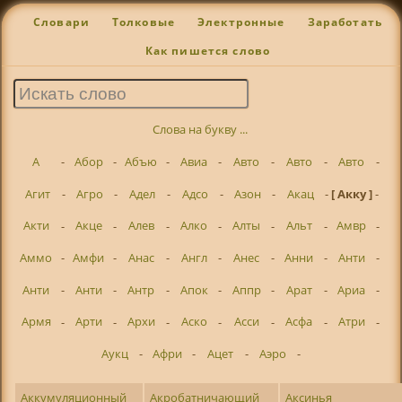
Словари
Толковые
Электронные
Заработать
Как пишется слово
Слова на букву ...
А
-
Абор
-
Абъю
-
Авиа
-
Авто
-
Авто
-
Авто
-
Агит
-
Агро
-
Адел
-
Адсо
-
Азон
-
Акац
-
[ Акку ]
-
Акти
-
Акце
-
Алев
-
Алко
-
Алты
-
Альт
-
Амвр
-
Аммо
-
Амфи
-
Анас
-
Англ
-
Анес
-
Анни
-
Анти
-
Анти
-
Анти
-
Антр
-
Апок
-
Аппр
-
Арат
-
Ариа
-
Армя
-
Арти
-
Архи
-
Аско
-
Асси
-
Асфа
-
Атри
-
Аукц
-
Афри
-
Ацет
-
Аэро
-
Аккумуляционный
Акробатничающий
Аксинья