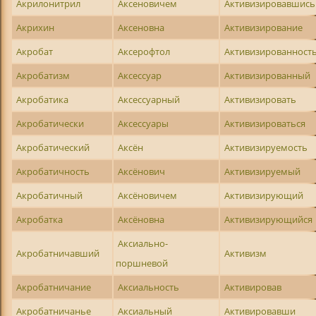
Акрилонитрил
Аксеновичем
Активизировавшись
Акрихин
Аксеновна
Активизирование
Акробат
Аксерофтол
Активизированност
Акробатизм
Аксессуар
Активизированный
Акробатика
Аксессуарный
Активизировать
Акробатически
Аксессуары
Активизироваться
Акробатический
Аксён
Активизируемость
Акробатичность
Аксёнович
Активизируемый
Акробатичный
Аксёновичем
Активизирующий
Акробатка
Аксёновна
Активизирующийся
Аксиально-
Акробатничавший
Активизм
поршневой
Акробатничание
Аксиальность
Активировав
Акробатничанье
Аксиальный
Активировавши