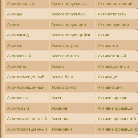
Акридиновый
Акселерируемость
Актёрствовавший
Акриды
Акселерируемый
Актёрствовать
Акрил
Акселерирующий
Актёрствующий
Акриламид
Акселерирующийся
Актив
Акрилат
Акселерограф
Активатор
Акрилатный
Акселерометр
Активаторный
Акрилаты
Аксель
Активационный
Акрилзамещенный
Аксельбант
Активация
Акрилзамещённый
Аксельбанты
Активизация
Акриловая
Аксен
Активизировав
Акриловый
Аксенов
Активизировавши
Акрилозамещенный
Аксенова
Активизировавший
Акрилозамещённый
Аксенович
Активизировавшийс