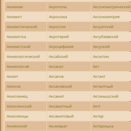
Акмеизм
Акрополь
Аксонометрический
Акмеист
Акросома
Аксонометрия
Акмеистический
Акростих
Аксуатский
Акмеистка
Акротерий
Аксубаевский
Акмеистский
Акроцефалия
Аксуский
Акмеологический
Аксайский
Аксютин
Акмеология
Аксакал
Акт
Акмит
Аксаков
Актант
Акмола
Аксаковский
Актантный
Акмолинец
Аксамит
Актанышский
Акмолинский
Аксамитный
Актг
Акмолинцы
Аксамитовый
Актер
Акмянский
Акселерат
Актеришка