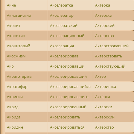
Акне
Акселератка
Актерка
Акногайский
Акселератор
Актерски
Аконит
Акселератский
Актерский
Аконитин
Акселерационный
Актерство
Аконитовый
Акселерация
Актерствовавший
Акосмизм
Акселерировав
Актерствовать
Акр
Акселерировавши
Актерствующий
Акратотермы
Акселерировавший
Актёр
Акратофор
Акселерировавшийся
Актёришка
Акривия
Акселерировавшись
Актёрка
Акрид
Акселерированный
Актёрски
Акрида
Акселерировать
Актёрский
Акридин
Акселерироваться
Актёрство