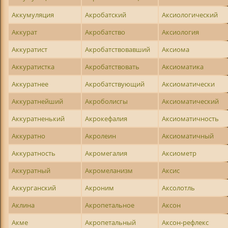
Аккумуляция
Акробатский
Аксиологический
Аккурат
Акробатство
Аксиология
Аккуратист
Акробатствовавший
Аксиома
Аккуратистка
Акробатствовать
Аксиоматика
Аккуратнее
Акробатствующий
Аксиоматически
Аккуратнейший
Акроболисгы
Аксиоматический
Аккуратненький
Акрокефалия
Аксиоматичность
Аккуратно
Акролеин
Аксиоматичный
Аккуратность
Акромегалия
Аксиометр
Аккуратный
Акромеланизм
Аксис
Аккурганский
Акроним
Аксолотль
Аклина
Акропетальное
Аксон
Акме
Акропетальный
Аксон-рефлекс