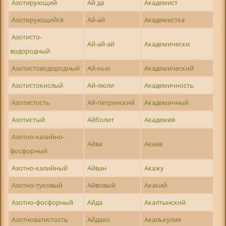
Азотирующий
Ай да
Академист
Азотирующийся
Ай-ай
Академистка
Азотисто-
Ай-ай-ай
Академически
водородный
Азотистоводородный
Ай-кью
Академический
Азотистокислый
Ай-люли
Академичность
Азотистость
Ай-петринский
Академичный
Азотистый
Айболит
Академия
Азотно-калийно-
Айва
Акаев
фосфорный
Азотно-калийный
Айван
Акажу
Азотно-туковый
Айвовый
Акакий
Азотно-фосфорный
Айда
Акалтынский
Азотноватистость
Айдахо
Акалькулия