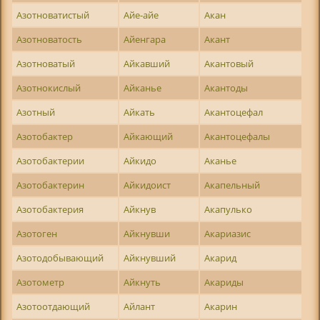
Азотноватистый
Айе-айе
Акан
Азотноватость
Айенгара
Акант
Азотноватый
Айкавший
Акантовый
Азотнокислый
Айканье
Акантоды
Азотный
Айкать
Акантоцефал
Азотобактер
Айкающий
Акантоцефалы
Азотобактерии
Айкидо
Аканье
Азотобактерин
Айкидоист
Акапельный
Азотобактерия
Айкнув
Акапулько
Азотоген
Айкнувши
Акариазис
Азотодобывающий
Айкнувший
Акарид
Азотометр
Айкнуть
Акариды
Азотоотдающий
Айлант
Акарин