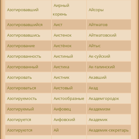
Аирный
Азотировавший
Айсоры
корень
Азотировавшийся
Аист
Айтматов
Азотировавшись
Аистенок
Айтматовский
Азотирование
Аистёнок
Айтыс
Азотированность
Аистиный
Ак-суйский
Азотированный
Аистиха
Ак-талинский
Азотировать
Аистник
Акавший
Азотироваться
Аистовый
Акад
Азотируемость
Аистообразные
Академгородок
Азотируемый
Аифовец
Академизм
Азотируется
Аифовский
Академик
Азотируются
Ай
Академик-секретарь