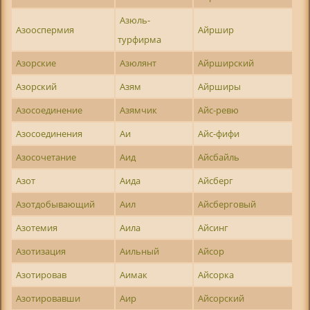
Азюль-
Азооспермия
Айршир
турфирма
Азорские
Азюлянт
Айрширский
Азорский
Азям
Айрширы
Азосоединение
Азямчик
Айс-ревю
Азосоединения
Аи
Айс-фифи
Азосочетание
Аид
Айсбайль
Азот
Аида
Айсберг
Азотдобывающий
Аил
Айсберговый
Азотемия
Аила
Айсинг
Азотизация
Аильный
Айсор
Азотировав
Аимак
Айсорка
Азотировавши
Аир
Айсорский