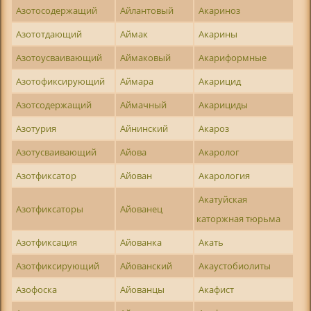
Азотосодержащий
Айлантовый
Акариноз
Азототдающий
Аймак
Акарины
Азотоусваивающий
Аймаковый
Акариформные
Азотофиксирующий
Аймара
Акарицид
Азотсодержащий
Аймачный
Акарициды
Азотурия
Айнинский
Акароз
Азотусваивающий
Айова
Акаролог
Азотфиксатор
Айован
Акарология
Акатуйская
Азотфиксаторы
Айованец
каторжная тюрьма
Азотфиксация
Айованка
Акать
Азотфиксирующий
Айованский
Акаустобиолиты
Азофоска
Айованцы
Акафист