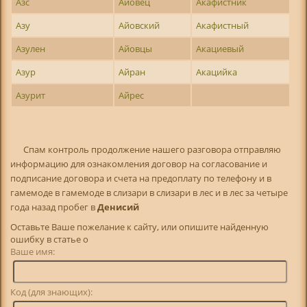
Азс
Айовец
Акафистник
Азу
Айовский
Акафистный
Азулен
Айовцы
Акациевый
Азур
Айран
Акацийка
Азурит
Айрес
Спам контроль продолжение нашего разговора отправляю
информацию для ознакомления договор на согласование и
подписание договора и счета на предоплату по телефону и в
гамемоде в гамемоде в слизари в слизари в лес и в лес за четыре
года назад пробег в
Денисий
Оставьте Ваше пожелание к сайту, или опишите найденную
ошибку в статье о
Ваше имя:
Код (для знающих):