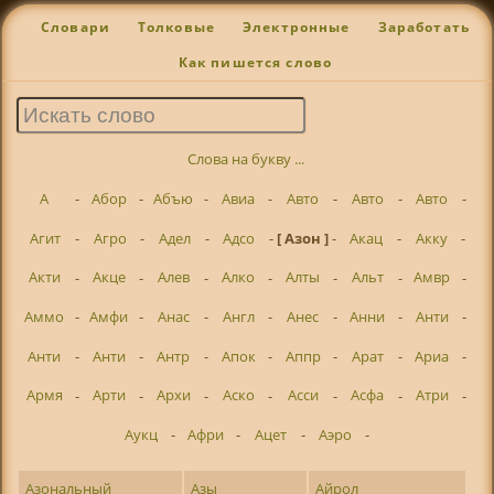
Словари
Толковые
Электронные
Заработать
Как пишется слово
Слова на букву ...
А
-
Абор
-
Абъю
-
Авиа
-
Авто
-
Авто
-
Авто
-
Агит
-
Агро
-
Адел
-
Адсо
-
[ Азон ]
-
Акац
-
Акку
-
Акти
-
Акце
-
Алев
-
Алко
-
Алты
-
Альт
-
Амвр
-
Аммо
-
Амфи
-
Анас
-
Англ
-
Анес
-
Анни
-
Анти
-
Анти
-
Анти
-
Антр
-
Апок
-
Аппр
-
Арат
-
Ариа
-
Армя
-
Арти
-
Архи
-
Аско
-
Асси
-
Асфа
-
Атри
-
Аукц
-
Афри
-
Ацет
-
Аэро
-
Азональный
Азы
Айрол