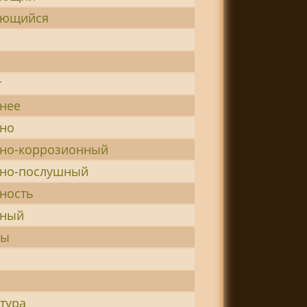
ующийся
т
внее
вно
вно-коррозионный
вно-послушный
ность
вный
ны
р
тура