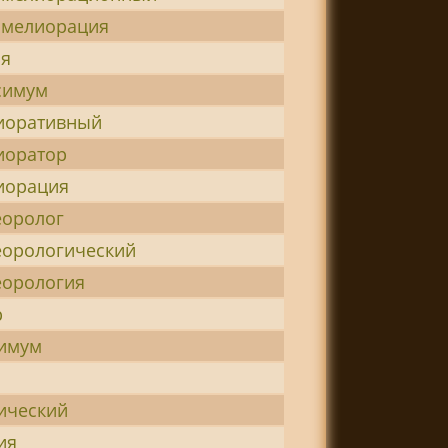
омелиорация
ия
симум
иоративный
иоратор
иорация
еоролог
еорологический
еорология
р
имум
ический
ия