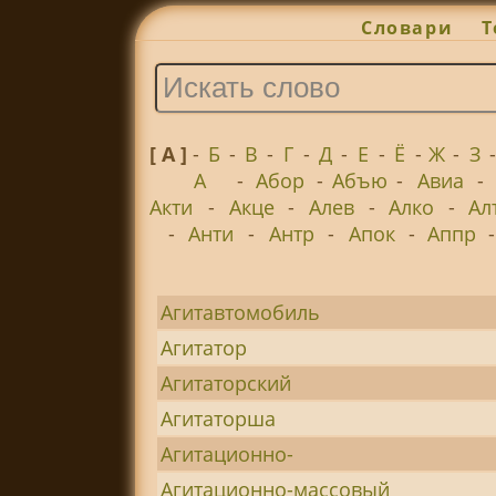
Словари
Т
[ А ]
-
Б
-
В
-
Г
-
Д
-
Е
-
Ё
-
Ж
-
З
А
-
Абор
-
Абъю
-
Авиа
-
Акти
-
Акце
-
Алев
-
Алко
-
Ал
-
Анти
-
Антр
-
Апок
-
Аппр
Агитавтомобиль
Агитатор
Агитаторский
Агитаторша
Агитационно-
Агитационно-массовый