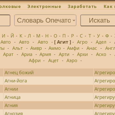
олковые
Электронные
Заработать
Как 
-
И
-
Й
-
К
-
Л
-
М
-
Н
-
О
-
П
-
Р
-
С
-
Т
-
У
-
Ф
-
Авто
-
Авто
-
Авто
-
[ Агит ]
-
Агро
-
Адел
-
ты
-
Альт
-
Амвр
-
Аммо
-
Амфи
-
Анас
-
Анг
-
Арат
-
Ариа
-
Армя
-
Арти
-
Архи
-
Аско
-
Афри
-
Ацет
-
Аэро
-
Агнец божий
Агрегир
Агни-йога
Агрегир
Агнии
Агрегиро
Агница
Агрегир
Агния
Агрегир
Агнозия
Агрегир