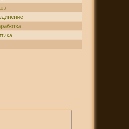
ша
единение
еработка
итика