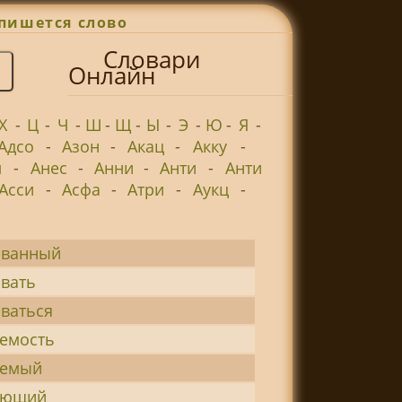
пишется слово
Словари
Онлайн
Х
-
Ц
-
Ч
-
Ш
-
Щ
-
Ы
-
Э
-
Ю
-
Я
-
Адсо
-
Азон
-
Акац
-
Акку
-
л
-
Анес
-
Анни
-
Анти
-
Анти
Асси
-
Асфа
-
Атри
-
Аукц
-
ованный
овать
ваться
уемость
уемый
ующий