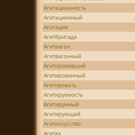
Агитационность
Агитационный
Агитация
Агитбригада
Агитвагон
Агитвагонный
Агитировавший
Агитированный
Агитировать
Агитируемость
Агитируемый
Агитирующий
Агитискусство
Агитка