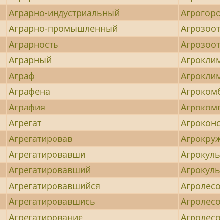
Аграрно-индустриальный
Агрогор
Аграрно-промышленный
Агрозоо
Аграрность
Агрозоо
Аграрный
Агрокли
Аграф
Агрокли
Аграфена
Агроком
Аграфия
Агроком
Агрегат
Агроконс
Агрегатировав
Агрокру
Агрегатировавши
Агрокуль
Агрегатировавший
Агрокул
Агрегатировавшийся
Агролес
Агрегатировавшись
Агролес
Агрегатирование
Агролес