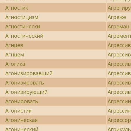
Агностик
Агрегир
Агностицизм
Агреже
Агностически
Агреман
Агностический
Агремен
Агнцев
Агресси
Агнцем
Агресси
Агогика
Агресси
Агонизировавший
Агресси
Агонизировать
Агрессив
Агонизирующий
Агресси
Агонировать
Агресси
Агонистик
Агрессия
Агоническая
Агрессо
Агонический
Агрикуль