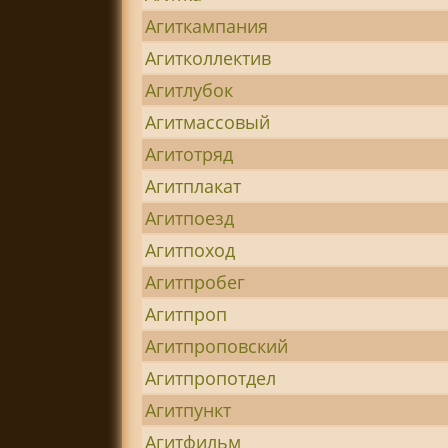
Агиткампания
Агитколлектив
Агитлубок
Агитмассовый
Агитотряд
Агитплакат
Агитпоезд
Агитпоход
Агитпробег
Агитпроп
Агитпроповский
Агитпропотдел
Агитпункт
Агитфильм