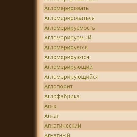
Агломерировать
Агломерироваться
Агломерируемость
Агломерируемый
Агломерируется
Агломерируются
Агломерирующий
Агломерирующийся
Аглопорит
Аглофабрика
Агна
Агнат
Агнатический
Агнатный