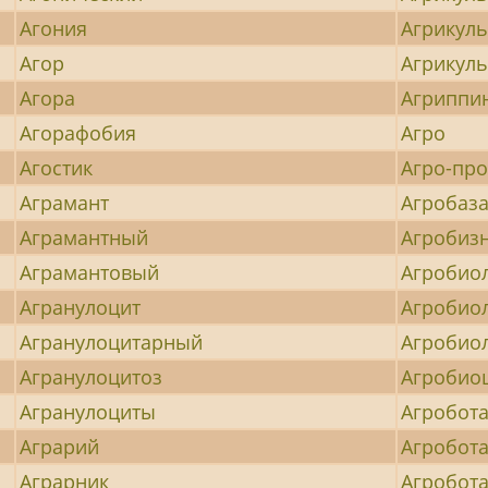
Агония
Агрикуль
Агор
Агрикул
Агора
Агриппи
Агорафобия
Агро
Агостик
Агро-пр
Аграмант
Агробаз
Аграмантный
Агробиз
Аграмантовый
Агробио
Агранулоцит
Агробио
Агранулоцитарный
Агробио
Агранулоцитоз
Агробио
Агранулоциты
Агробот
Аграрий
Агробот
Аграрник
Агробот