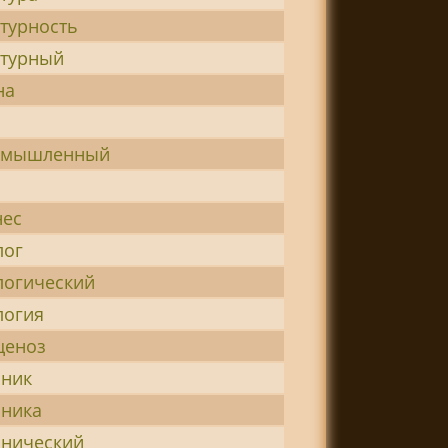
турность
ьтурный
на
омышленный
а
нес
лог
логический
логия
ценоз
аник
аника
анический