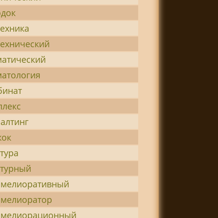
одок
техника
технический
матический
матология
бинат
плекс
алтинг
жок
тура
ьтурный
омелиоративный
омелиоратор
омелиорационный