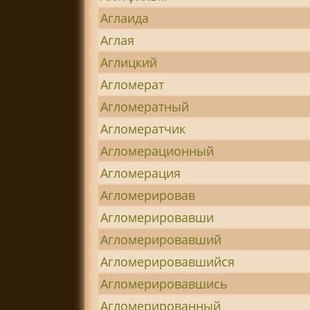
Аглаида
Аглая
Аглицкий
Агломерат
Агломератный
Агломератчик
Агломерационный
Агломерация
Агломерировав
Агломерировавши
Агломерировавший
Агломерировавшийся
Агломерировавшись
Агломерированный