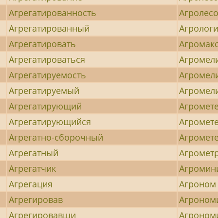
Агрегатированность
Агролес
Агрегатированный
Агролог
Агрегатировать
Агромак
Агрегатироваться
Агромел
Агрегатируемость
Агромел
Агрегатируемый
Агромел
Агрегатирующий
Агромет
Агрегатирующийся
Агромет
Агрегатно-сборочный
Агромет
Агрегатный
Агромет
Агрегатчик
Агромин
Агрегация
Агроном
Агрегировав
Агроном
Агрегировавши
Агроном