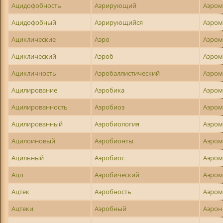
Ацидофобность
Аэрирующий
Аэром
Ацидофобный
Аэрирующийся
Аэром
Ациклические
Аэро
Аэром
Ациклический
Аэроб
Аэром
Ацикличность
Аэробаллистический
Аэром
Ацилирование
Аэробика
Аэром
Ацилированность
Аэробиоз
Аэром
Ацилированный
Аэробиология
Аэром
Ацилоиновый
Аэробионты
Аэром
Ацильный
Аэробиос
Аэром
Ацп
Аэробический
Аэро
Ацтек
Аэробность
Аэром
Ацтеки
Аэробный
Аэрон