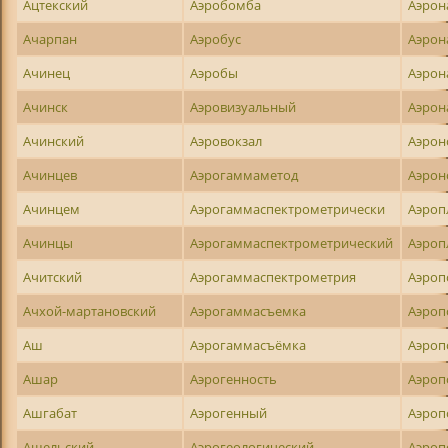
Ацтекский
Аэробомба
Аэрон
Ачарпан
Аэробус
Аэрон
Ачинец
Аэробы
Аэрон
Ачинск
Аэровизуальный
Аэрон
Ачинский
Аэровокзал
Аэро
Ачинцев
Аэрогаммаметод
Аэрон
Ачинцем
Аэрогаммаспектрометрически
Аэроп
Ачинцы
Аэрогаммаспектрометрический
Аэроп
Ачитский
Аэрогаммаспектрометрия
Аэроп
Ачхой-мартановский
Аэрогаммасъемка
Аэроп
Аш
Аэрогаммасъёмка
Аэро
Ашар
Аэрогенность
Аэроп
Ашгабат
Аэрогенный
Аэроп
Ашельский
Аэрогеологический
Аэроп