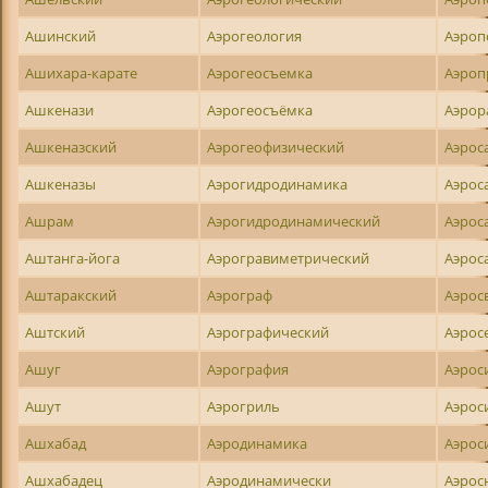
Ашинский
Аэрогеология
Аэроп
Ашихара-карате
Аэрогеосъемка
Аэроп
Ашкенази
Аэрогеосъёмка
Аэрор
Ашкеназский
Аэрогеофизический
Аэрос
Ашкеназы
Аэрогидродинамика
Аэрос
Ашрам
Аэрогидродинамический
Аэрос
Аштанга-йога
Аэрогравиметрический
Аэрос
Аштаракский
Аэрограф
Аэрос
Аштский
Аэрографический
Аэрос
Ашуг
Аэрография
Аэрос
Ашут
Аэрогриль
Аэрос
Ашхабад
Аэродинамика
Аэрос
Ашхабадец
Аэродинамически
Аэрос