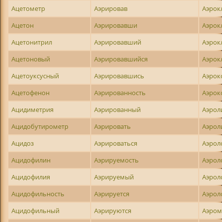
Ацетометр
Аэрировав
Аэрок
Ацетон
Аэрировавши
Аэрок
Ацетонитрил
Аэрировавший
Аэрок
Ацетоновый
Аэрировавшийся
Аэрок
Ацетоуксусный
Аэрировавшись
Аэрок
Ацетофенон
Аэрированность
Аэрок
Ацидиметрия
Аэрированный
Аэрол
Ацидобутирометр
Аэрировать
Аэрол
Ацидоз
Аэрироваться
Аэрол
Ацидофилин
Аэрируемость
Аэрол
Ацидофилия
Аэрируемый
Аэрол
Ацидофильность
Аэрируется
Аэрол
Ацидофильный
Аэрируются
Аэром