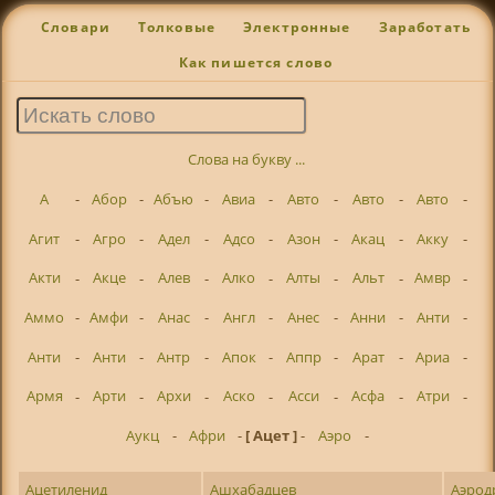
Словари
Толковые
Электронные
Заработать
Как пишется слово
Слова на букву ...
А
-
Абор
-
Абъю
-
Авиа
-
Авто
-
Авто
-
Авто
-
Агит
-
Агро
-
Адел
-
Адсо
-
Азон
-
Акац
-
Акку
-
Акти
-
Акце
-
Алев
-
Алко
-
Алты
-
Альт
-
Амвр
-
Аммо
-
Амфи
-
Анас
-
Англ
-
Анес
-
Анни
-
Анти
-
Анти
-
Анти
-
Антр
-
Апок
-
Аппр
-
Арат
-
Ариа
-
Армя
-
Арти
-
Архи
-
Аско
-
Асси
-
Асфа
-
Атри
-
Аукц
-
Афри
-
[ Ацет ]
-
Аэро
-
Ацетиленид
Ашхабадцев
Аэрод