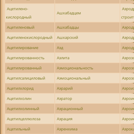
Ацетилено-
Аэрод
Ашхабадцем
кислородный
строи
Ацетиленовый
Ашхабадцы
Аэрод
Ацетиленокислородный
Ашхарский
Аэро
Ацетилирование
Аэд
Аэрод
Ацетилированность
Аэлита
Аэроз
Ацетилированный
Аэмоциональность
Аэроз
Ацетилсалициловый
Аэмоциональный
Аэроз
Ацетилхлорид
Аэрарий
Аэрои
Ацетилхолин
Аэратор
Аэрои
Ацетилхолинный
Аэрационный
Аэрои
Ацетилцеллюлоза
Аэрация
Аэрои
Ацетильный
Аэренхима
Аэрок