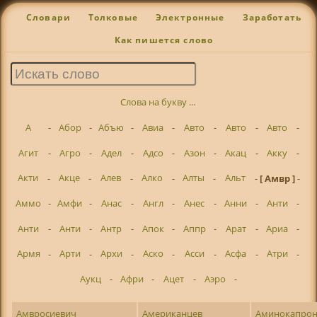
Словари
Толковые
Электронные
Заработать
Как пишется слово
Слова на букву ...
А
-
Абор
-
Абъю
-
Авиа
-
Авто
-
Авто
-
Авто
-
Агит
-
Агро
-
Адел
-
Адсо
-
Азон
-
Акац
-
Акку
-
Акти
-
Акце
-
Алев
-
Алко
-
Алты
-
Альт
-
[ Амвр ]
-
Аммо
-
Амфи
-
Анас
-
Англ
-
Анес
-
Анни
-
Анти
-
Анти
-
Анти
-
Антр
-
Апок
-
Аппр
-
Арат
-
Ариа
-
Армя
-
Арти
-
Архи
-
Аско
-
Асси
-
Асфа
-
Атри
-
Аукц
-
Афри
-
Ацет
-
Аэро
-
Амвросиевич
Американцев
Аминокапро