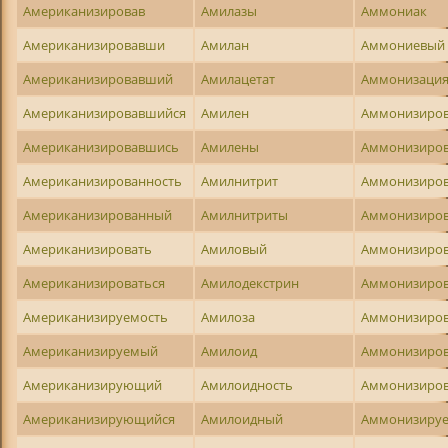
Американизировав
Амилазы
Аммониак
Американизировавши
Амилан
Аммониевый
Американизировавший
Амилацетат
Аммонизаци
Американизировавшийся
Амилен
Аммонизиро
Американизировавшись
Амилены
Аммонизиро
Американизированность
Амилнитрит
Аммонизиро
Американизированный
Амилнитриты
Аммонизиро
Американизировать
Амиловый
Аммонизиро
Американизироваться
Амилодекстрин
Аммонизиров
Американизируемость
Амилоза
Аммонизиро
Американизируемый
Амилоид
Аммонизиров
Американизирующий
Амилоидность
Аммонизиров
Американизирующийся
Амилоидный
Аммонизиру