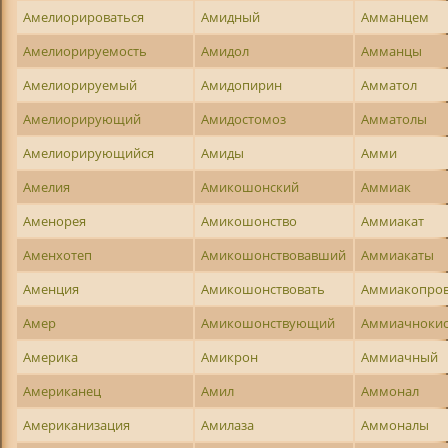
Амелиорироваться
Амидный
Амманцем
Амелиорируемость
Амидол
Амманцы
Амелиорируемый
Амидопирин
Амматол
Амелиорирующий
Амидостомоз
Амматолы
Амелиорирующийся
Амиды
Амми
Амелия
Амикошонский
Аммиак
Аменорея
Амикошонство
Аммиакат
Аменхотеп
Амикошонствовавший
Аммиакаты
Аменция
Амикошонствовать
Аммиакопро
Амер
Амикошонствующий
Аммиачноки
Америка
Амикрон
Аммиачный
Американец
Амил
Аммонал
Американизация
Амилаза
Аммоналы