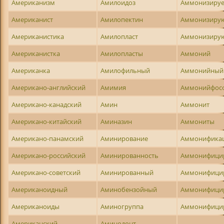
Американизм
Амилоидоз
Аммонизиру
Американист
Амилопектин
Аммонизиру
Американистика
Амилопласт
Аммонизиру
Американистка
Амилопласты
Аммоний
Американка
Амилофильный
Аммонийный
Американо-английский
Амимия
Аммонийфос
Американо-канадский
Амин
Аммонит
Американо-китайский
Аминазин
Аммониты
Американо-панамский
Аминирование
Аммонифика
Американо-российский
Аминированность
Аммонифици
Американо-советский
Аминированный
Аммонифици
Американоидный
Аминобензойный
Аммонифици
Американоиды
Аминогруппа
Аммонифици
Американский
Аминодонт