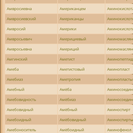
Амвросиевна
Американцем
Аминокислот
Амвросиевский
Американцы
Аминокислот
Амвросий
Америки
Аминокислот
Амвросьевич
Америциевый
Аминомаслян
Амвросьевна
Америций
Аминомасля
Амгинский
Аметист
Аминопептид
Амеба
Аметистовый
Аминопласт
Амебиаз
Аметропия
Аминопласты
Амебный
Амёба
Аминосоедин
Амебовидность
Амёбиаз
Аминосоедин
Амебовидный
Амёбный
Аминоспирт
Амебоидный
Амёбовидный
Аминоспирт
Амебоноситель
Амёбоидный
Аминофенол