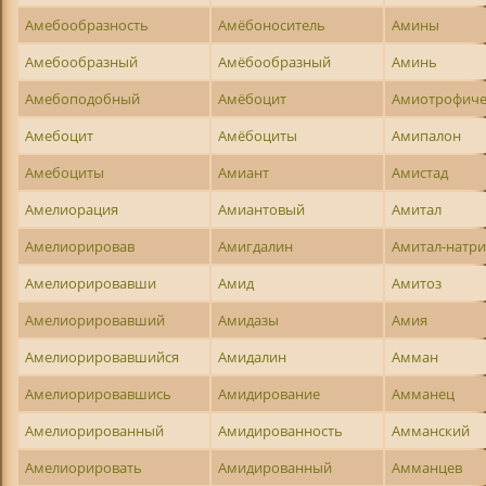
Амебообразность
Амёбоноситель
Амины
Амебообразный
Амёбообразный
Аминь
Амебоподобный
Амёбоцит
Амиотрофиче
Амебоцит
Амёбоциты
Амипалон
Амебоциты
Амиант
Амистад
Амелиорация
Амиантовый
Амитал
Амелиорировав
Амигдалин
Амитал-натр
Амелиорировавши
Амид
Амитоз
Амелиорировавший
Амидазы
Амия
Амелиорировавшийся
Амидалин
Амман
Амелиорировавшись
Амидирование
Амманец
Амелиорированный
Амидированность
Амманский
Амелиорировать
Амидированный
Амманцев