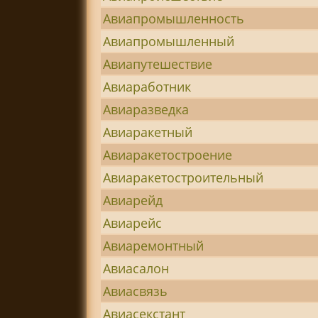
Авиапромышленность
Авиапромышленный
Авиапутешествие
Авиаработник
Авиаразведка
Авиаракетный
Авиаракетостроение
Авиаракетостроительный
Авиарейд
Авиарейс
Авиаремонтный
Авиасалон
Авиасвязь
Авиасекстант