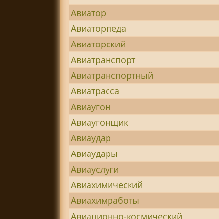
Авиатор
Авиаторпеда
Авиаторский
Авиатранспорт
Авиатранспортный
Авиатрасса
Авиаугон
Авиаугонщик
Авиаудар
Авиаудары
Авиауслуги
Авиахимический
Авиахимработы
Авиационно-космический