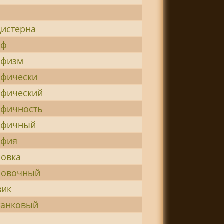
н
цистерна
аф
афизм
афически
афический
афичность
афичный
афия
ровка
ровочный
вик
танковый