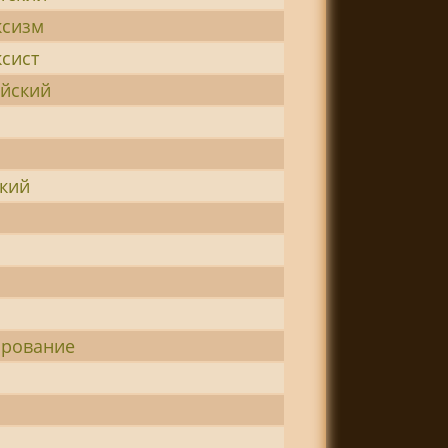
ксизм
сист
ийский
кий
я
ирование