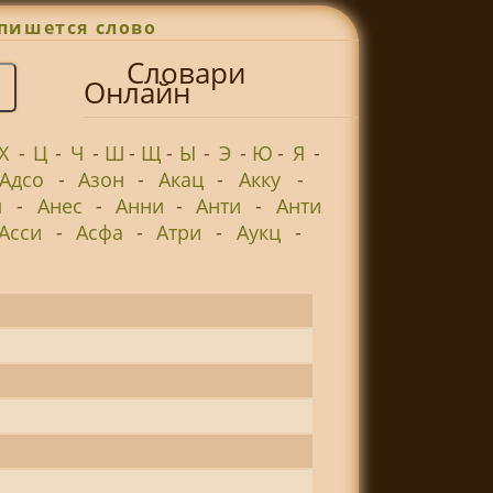
пишется слово
Словари
Онлайн
Х
-
Ц
-
Ч
-
Ш
-
Щ
-
Ы
-
Э
-
Ю
-
Я
-
Адсо
-
Азон
-
Акац
-
Акку
-
л
-
Анес
-
Анни
-
Анти
-
Анти
Асси
-
Асфа
-
Атри
-
Аукц
-