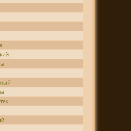
ц
а
кий
цы
дный
ды
тек
п
ый