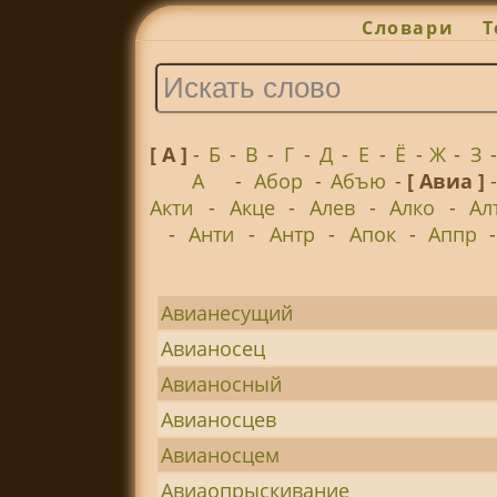
Словари
Т
[ А ]
-
Б
-
В
-
Г
-
Д
-
Е
-
Ё
-
Ж
-
З
А
-
Абор
-
Абъю
-
[ Авиа ]
Акти
-
Акце
-
Алев
-
Алко
-
Ал
-
Анти
-
Антр
-
Апок
-
Аппр
Авианесущий
Авианосец
Авианосный
Авианосцев
Авианосцем
Авиаопрыскивание