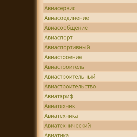
Авиасервис
Авиасоединение
Авиасообщение
Авиаспорт
Авиаспортивный
Авиастроение
Авиастроитель
Авиастроительный
Авиастроительство
Авиатариф
Авиатехник
Авиатехника
Авиатехнический
Авиатика