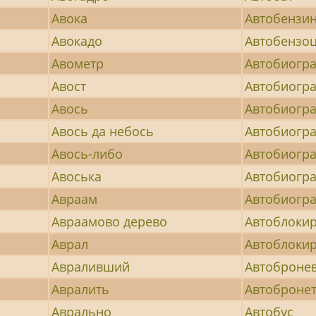
Авока
Автобензи
Авокадо
Автобензо
Авометр
Автобиогр
Авост
Автобиогр
Авось
Автобиогр
Авось да небось
Автобиогр
Авось-либо
Автобиогр
Авоська
Автобиогр
Авраам
Автобиогр
Авраамово дерево
Автоблоки
Аврал
Автоблоки
Авраливший
Автоброне
Авралить
Автоброне
Аврально
Автобус