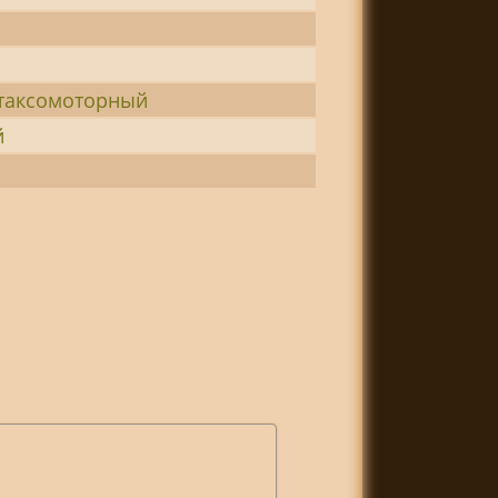
-таксомоторный
й