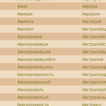
Авив
Аврора
Авиваж
Аврорин
Авиетка
Австерия
Авизент
Австралие
Авизировав
Австралийк
Авизировавши
Австралийс
Авизировавший
Австралий
Авизировавшийся
Австралия
Авизировавшись
Австралои
Авизированность
Австралои
Авизированный
Австралопи
Авизировать
Австралор
Авизироваться
Австральн
Авизируемость
Австриец