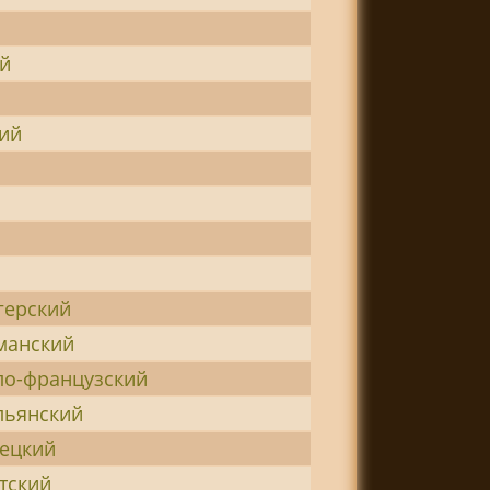
ий
ий
герский
манский
ло-французский
льянский
мецкий
тский