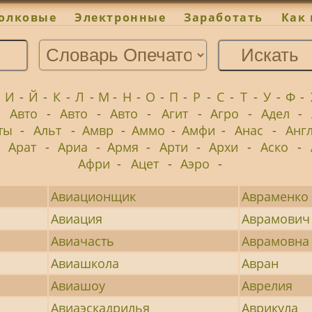
олковые
Электронные
Заработать
Как 
-
И
-
Й
-
К
-
Л
-
М
-
Н
-
О
-
П
-
Р
-
С
-
Т
-
У
-
Ф
-
-
Авто
-
Авто
-
Авто
-
Агит
-
Агро
-
Адел
-
ты
-
Альт
-
Амвр
-
Аммо
-
Амфи
-
Анас
-
Анг
-
Арат
-
Ариа
-
Армя
-
Арти
-
Архи
-
Аско
-
Афри
-
Ацет
-
Аэро
-
Авиационщик
Авраменко
Авиация
Аврамович
Авиачасть
Аврамовна
Авиашкола
Авран
Авиашоу
Аврелия
Авиаэскадрилья
Аврикула