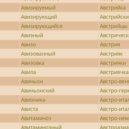
Авизируемый
Австрийка
Авизирующий
Австрийск
Авизирующийся
Австрийцы
Авизный
Австрическ
Авизо
Австрия
Авизованный
Австрияк
Авизовка
Австрияки
Авила
Австриячка
Авиньон
Австро-вен
Авиньонский
Австро-гер
Авионика
Австро-ита
Ависта
Австро-ита
Авитаминоз
Австро-не
Авитаминозный
Австроазиа