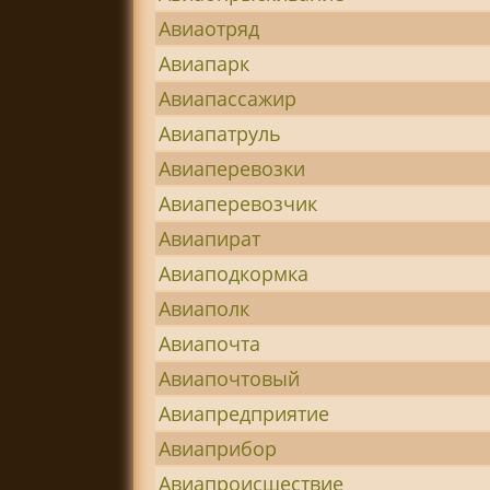
Авиаотряд
Авиапарк
Авиапассажир
Авиапатруль
Авиаперевозки
Авиаперевозчик
Авиапират
Авиаподкормка
Авиаполк
Авиапочта
Авиапочтовый
Авиапредприятие
Авиаприбор
Авиапроисшествие