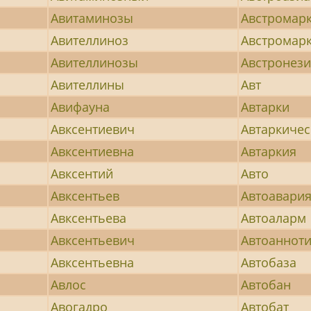
Авитаминозы
Австромар
Авителлиноз
Австромарк
Авителлинозы
Австронез
Авителлины
Авт
Авифауна
Автарки
Авксентиевич
Автаркичес
Авксентиевна
Автаркия
Авксентий
Авто
Авксентьев
Автоавари
Авксентьева
Автоаларм
Авксентьевич
Автоаннот
Авксентьевна
Автобаза
Авлос
Автобан
Авогадро
Автобат