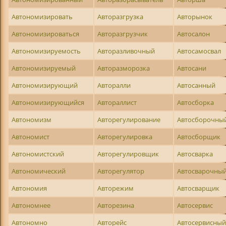
Автономизировать
Авторазгрузка
Авторынок
Автономизироваться
Авторазгрузчик
Автосалон
Автономизируемость
Авторазливочный
Автосамосвал
Автономизируемый
Авторазморозка
Автосани
Автономизирующий
Авторалли
Автосанный
Автономизирующийся
Автораллист
Автосборка
Автономизм
Авторегулирование
Автосборочны
Автономист
Авторегулировка
Автосборщик
Автономистский
Авторегулировщик
Автосварка
Автономический
Авторегулятор
Автосварочны
Автономия
Авторежим
Автосварщик
Автономнее
Авторезина
Автосервис
Автономно
Авторейс
Автосервисны