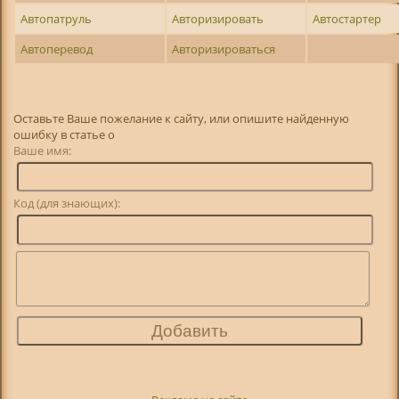
Автопатруль
Авторизировать
Автостартер
Автоперевод
Авторизироваться
Оставьте Ваше пожелание к сайту, или опишите найденную
ошибку в статье о
Ваше имя:
Код (для знающих):