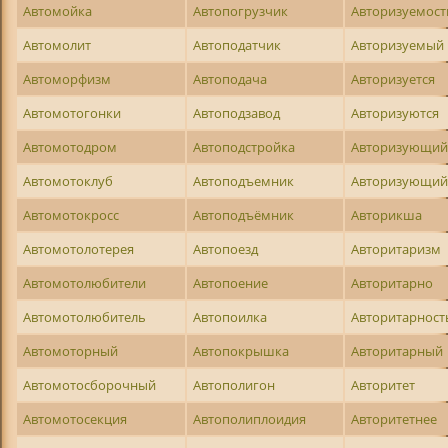
Автомойка
Автопогрузчик
Авторизуемост
Автомолит
Автоподатчик
Авторизуемый
Автоморфизм
Автоподача
Авторизуется
Автомотогонки
Автоподзавод
Авторизуются
Автомотодром
Автоподстройка
Авторизующи
Автомотоклуб
Автоподъемник
Авторизующий
Автомотокросс
Автоподъёмник
Авторикша
Автомотолотерея
Автопоезд
Авторитаризм
Автомотолюбители
Автопоение
Авторитарно
Автомотолюбитель
Автопоилка
Авторитарност
Автомоторный
Автопокрышка
Авторитарный
Автомотосборочный
Автополигон
Авторитет
Автомотосекция
Автополиплоидия
Авторитетнее