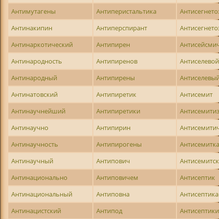
Антимутагены
Антиперистальтика
Антисегнето
Антинакипин
Антиперспирант
Антисегнето
Антинаркотический
Антипирен
Антисейсми
Антинародность
Антипиренов
Антиселево
Антинародный
Антипирены
Антиселевы
Антинатовский
Антипиретик
Антисемит
Антинаучнейший
Антипиретики
Антисемити
Антинаучно
Антипирин
Антисемити
Антинаучность
Антипирогены
Антисемитк
Антинаучный
Антипович
Антисемитс
Антинационально
Антиповичем
Антисептик
Антинациональный
Антиповна
Антисептика
Антинацистский
Антипод
Антисептик