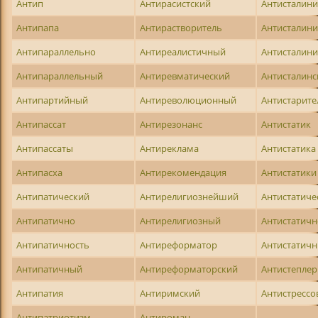
Антип
Антирасистский
Антисталин
Антипапа
Антирастворитель
Антисталини
Антипараллельно
Антиреалистичный
Антисталини
Антипараллельный
Антиревматический
Антисталинс
Антипартийный
Антиреволюционный
Антистарите
Антипассат
Антирезонанс
Антистатик
Антипассаты
Антиреклама
Антистатика
Антипасха
Антирекомендация
Антистатики
Антипатический
Антирелигиознейший
Антистатиче
Антипатично
Антирелигиозный
Антистатичн
Антипатичность
Антиреформатор
Антистатич
Антипатичный
Антиреформаторский
Антистеплер
Антипатия
Антиримский
Антистресс
Антипатриотизм
Антироман