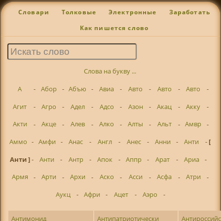
Словари
Толковые
Электронные
Заработать
Как пишется слово
Слова на букву ...
А
-
Абор
-
Абъю
-
Авиа
-
Авто
-
Авто
-
Авто
-
Агит
-
Агро
-
Адел
-
Адсо
-
Азон
-
Акац
-
Акку
-
Акти
-
Акце
-
Алев
-
Алко
-
Алты
-
Альт
-
Амвр
-
Аммо
-
Амфи
-
Анас
-
Англ
-
Анес
-
Анни
-
Анти
-
[
Анти ]
-
Анти
-
Антр
-
Апок
-
Аппр
-
Арат
-
Ариа
-
Армя
-
Арти
-
Архи
-
Аско
-
Асси
-
Асфа
-
Атри
-
Аукц
-
Афри
-
Ацет
-
Аэро
-
Антимонид
Антипатриотически
Антироссий