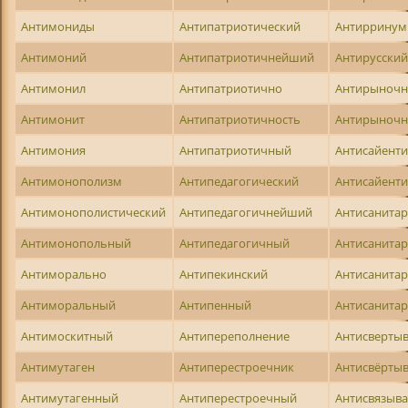
Антимониды
Антипатриотический
Антирринум
Антимоний
Антипатриотичнейший
Антирусски
Антимонил
Антипатриотично
Антирыночн
Антимонит
Антипатриотичность
Антирыноч
Антимония
Антипатриотичный
Антисайент
Антимонополизм
Антипедагогический
Антисайенти
Антимонополистический
Антипедагогичнейший
Антисанита
Антимонопольный
Антипедагогичный
Антисанита
Антиморально
Антипекинский
Антисанита
Антиморальный
Антипенный
Антисанита
Антимоскитный
Антипереполнение
Антисверты
Антимутаген
Антиперестроечник
Антисвёрты
Антимутагенный
Антиперестроечный
Антисвязыв