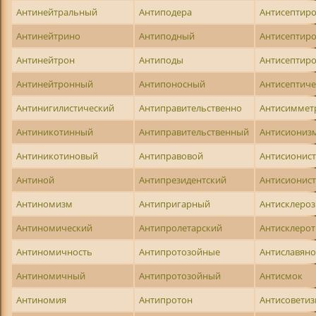
Антинейтральный
Антиподера
Антисептир
Антинейтрино
Антиподный
Антисептир
Антинейтрон
Антиподы
Антисептир
Антинейтронный
Антипоносный
Антисептич
Антинигилистический
Антиправительственно
Антисиммет
Антиникотинный
Антиправительственный
Антисиониз
Антиникотиновый
Антиправовой
Антисионис
Антиной
Антипрезидентский
Антисионис
Антиномизм
Антипригарный
Антисклеро
Антиномический
Антипролетарский
Антисклеро
Антиномичность
Антипротозойные
Антиславян
Антиномичный
Антипротозойный
Антисмок
Антиномия
Антипротон
Антисовети