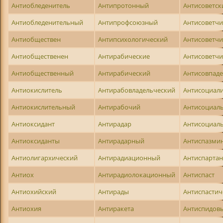
Антиобледенитель
Антипротонный
Антисоветск
Антиобледенительный
Антипрофсоюзный
Антисоветч
Антиобществен
Антипсихологический
Антисоветч
Антиобщественен
Антирабические
Антисоветч
Антиобщественный
Антирабический
Антисовпад
Антиокислитель
Антирабовладельческий
Антисоциал
Антиокислительный
Антирабочий
Антисоциал
Антиоксидант
Антирадар
Антисоциал
Антиоксиданты
Антирадарный
Антиспазми
Антиолигархический
Антирадиационный
Антиспарта
Антиох
Антирадиолокационный
Антиспаст
Антиохийский
Антирады
Антиспастич
Антиохия
Антиракета
Антиспидов