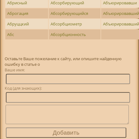
Абрисный
Абсорбирующий
Абъюрировавши
Аброгация
Абсорбирующийся
Абъюрировавши
Абруццкий
Абсорбциометр
Абъюрировавший
Абс
Абсорбционность
Оставьте Ваше пожелание к сайту, или опишите найденную
ошибку в статье о
Ваше имя:
Код (для знающих):