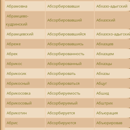
Абрамовна
Абсорбировавши
Абхазо-адыгский
Абрамцево-
Абсорбировавший
Абхазский
кудринский
Абрамцевский
Абсорбировавшийся
Абхазско-адыгски
Абреже
Абсорбировавшись
Абхазцев
Абрек
Абсорбированность
Абхазцем
Абрикос
Абсорбированный
Абхазцы
Абрикосик
Абсорбировать
Абхазы
Абрикосный
Абсорбироваться
Абцуг
Абрикосовка
Абсорбируемость
Абшид
Абрикосовый
Абсорбируемый
Абштрих
Абрикотин
Абсорбируется
Абъюрация
Абрис
Абсорбируются
Абъюрировав