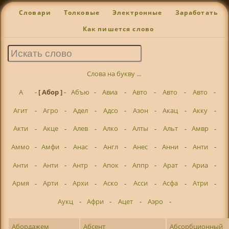
Словари
Толковые
Электронные
Заработать
Как пишется слово
Слова на букву ...
А
-
[ Абор ]
-
Абъю
-
Авиа
-
Авто
-
Авто
-
Авто
-
Агит
-
Агро
-
Адел
-
Адсо
-
Азон
-
Акац
-
Акку
-
Акти
-
Акце
-
Алев
-
Алко
-
Алты
-
Альт
-
Амвр
-
Аммо
-
Амфи
-
Анас
-
Англ
-
Анес
-
Анни
-
Анти
-
Анти
-
Анти
-
Антр
-
Апок
-
Аппр
-
Арат
-
Ариа
-
Армя
-
Арти
-
Архи
-
Аско
-
Асси
-
Асфа
-
Атри
-
Аукц
-
Афри
-
Ацет
-
Аэро
-
Абордажем
Абсент
Абсорбционный