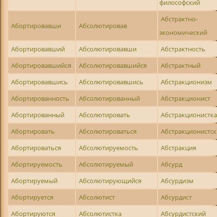
философский
Абстрактно-
Абортировавши
Абсолютировав
экономический
Абортировавший
Абсолютировавши
Абстрактность
Абортировавшийся
Абсолютировавшийся
Абстрактный
Абортировавшись
Абсолютировавшись
Абстракционизм
Абортированность
Абсолютированный
Абстракционист
Абортированный
Абсолютировать
Абстракционистк
Абортировать
Абсолютироваться
Абстракционистс
Абортироваться
Абсолютируемость
Абстракция
Абортируемость
Абсолютируемый
Абсурд
Абортируемый
Абсолютирующийся
Абсурдизм
Абортируется
Абсолютист
Абсурдист
Абортируются
Абсолютистка
Абсурдистский