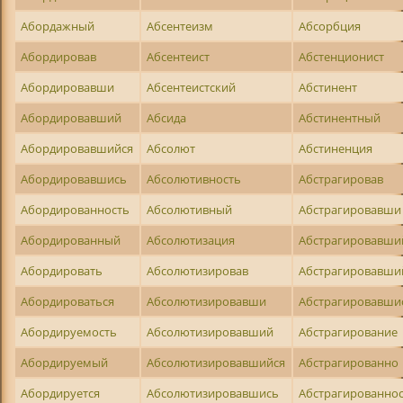
Абордажный
Абсентеизм
Абсорбция
Абордировав
Абсентеист
Абстенционист
Абордировавши
Абсентеистский
Абстинент
Абордировавший
Абсида
Абстинентный
Абордировавшийся
Абсолют
Абстиненция
Абордировавшись
Абсолютивность
Абстрагировав
Абордированность
Абсолютивный
Абстрагировавши
Абордированный
Абсолютизация
Абстрагировавши
Абордировать
Абсолютизировав
Абстрагировавши
Абордироваться
Абсолютизировавши
Абстрагировавши
Абордируемость
Абсолютизировавший
Абстрагирование
Абордируемый
Абсолютизировавшийся
Абстрагированно
Абордируется
Абсолютизировавшись
Абстрагированно