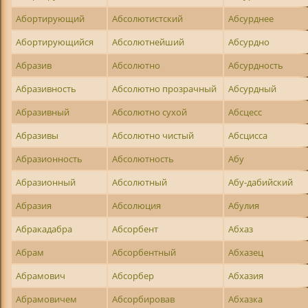
Абортирующий
Абсолютистский
Абсурднее
Абортирующийся
Абсолютнейший
Абсурдно
Абразив
Абсолютно
Абсурдность
Абразивность
Абсолютно прозрачный
Абсурдный
Абразивный
Абсолютно сухой
Абсцесс
Абразивы
Абсолютно чистый
Абсцисса
Абразионность
Абсолютность
Абу
Абразионный
Абсолютный
Абу-дабийский
Абразия
Абсолюция
Абулия
Абракадабра
Абсорбент
Абхаз
Абрам
Абсорбентный
Абхазец
Абрамович
Абсорбер
Абхазия
Абрамовичем
Абсорбировав
Абхазка