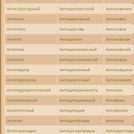
Антиструктурный
Антицентристский
Антоновичем
Антитеза
Антицерковный
Антоновка
Антитезис
Антицерковь
Антоновна
Антител
Антициклон
Антоновская
Антитела
Антициклональный
Антоновский
Антитело
Антициклонический
Антоновцы
Антитеррор
Антициклонный
Антоновщина
Антитерроризм
Антицинготный
Антономазия
Антитеррористический
Антиципационность
Антонюк
Антитетический
Антиципационный
Антофеин
Антитетичный
Антиципация
Антофиллит
Антитип
Антиципировав
Антохлор
Антитиреоидин
Антиципировавши
Антоцеротовы