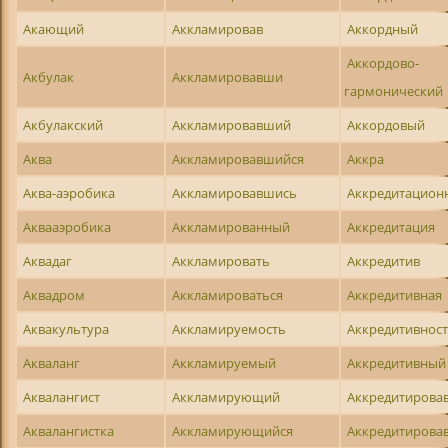
Акающий
Аккламировав
Аккордный
Аккордово-
Акбулак
Аккламировавши
гармонический
Акбулакский
Аккламировавший
Аккордовый
Аква
Аккламировавшийся
Аккра
Аква-аэробика
Аккламировавшись
Аккредитацион
Аквааэробика
Аккламированный
Аккредитация
Аквадаг
Аккламировать
Аккредитив
Аквадром
Аккламироваться
Аккредитивная
Аквакультура
Аккламируемость
Аккредитивнос
Акваланг
Аккламируемый
Аккредитивный
Аквалангист
Аккламирующий
Аккредитирова
Аквалангистка
Аккламирующийся
Аккредитирова