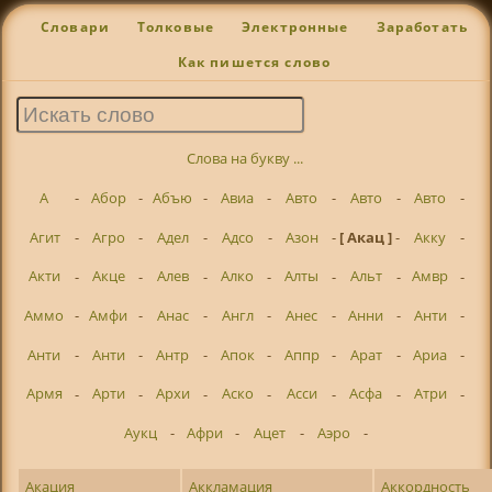
Словари
Толковые
Электронные
Заработать
Как пишется слово
Слова на букву ...
А
-
Абор
-
Абъю
-
Авиа
-
Авто
-
Авто
-
Авто
-
Агит
-
Агро
-
Адел
-
Адсо
-
Азон
-
[ Акац ]
-
Акку
-
Акти
-
Акце
-
Алев
-
Алко
-
Алты
-
Альт
-
Амвр
-
Аммо
-
Амфи
-
Анас
-
Англ
-
Анес
-
Анни
-
Анти
-
Анти
-
Анти
-
Антр
-
Апок
-
Аппр
-
Арат
-
Ариа
-
Армя
-
Арти
-
Архи
-
Аско
-
Асси
-
Асфа
-
Атри
-
Аукц
-
Афри
-
Ацет
-
Аэро
-
Акация
Аккламация
Аккордность